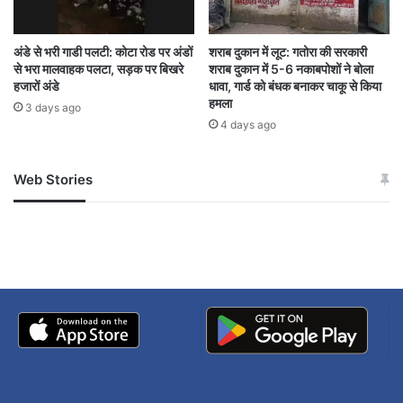
अंडे से भरी गाडी पलटी: कोटा रोड पर अंडों
शराब दुकान में लूट: गतोरा की सरकारी
से भरा मालवाहक पलटा, सड़क पर बिखरे
शराब दुकान में 5-6 नकाबपोशों ने बोला
हजारों अंडे
धावा, गार्ड को बंधक बनाकर चाकू से किया
हमला
3 days ago
4 days ago
Web Stories
जम्मू-कश्मीर में बारिश से
सोनम ने ही राजा को दिया था
अपडेट
खाई में धक्का… आरोपियों ने
बताई सच्चाई