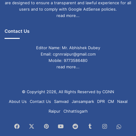
are designed to ensure a transparent and lawful experience for all
users and to comply with Google AdSense policies.
read more...
Contact Us
Editor Name: Mr. Abhishek Dubey
Email: cgnnraipur@gmail.com
Mobile: 9773586480
read more...
© Copyright 2026, All Rights Reserved by CGNN
About Us
Contact Us
Samvad
Jansampark
DPR
CM
Naxal
Raipur
Chhattisgarh
Facebook
X
Pinterest
YouTube
Reddit
Tumblr
Instagram
What