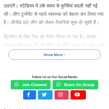
उठाएंगे। स्टेडियम में लंबे समय से कुर्सियां बदली नहीं गई
थीं। लीग टूर्नामेंट से पहले व्यवस्था को बेहतर कर लिया गया
है। लीजेंड 90 लीग को लेकर तैयारियां शुरू हो चुकी हैं।
क्रिकेट के लिए पिच को तैयार किया जा रहा है। इसके
अलावा लंबी घास को भी मशीन के जरिए काटा जा रहा। बता
दें कि आज सुबह से सभी 6 टीमों के 60 से अधिक खिलाड़ी
Show More
रायपुर पहुंचने लगेंगे। संभवतः छत्तीसगढ़ और दिल्ली की टीम
शाम को अभ्यास करेगी। मैदान के चारों और लाइट सिस्टम
Follow Us on Our Social Media
लगाया जा रहा है। आईपीएल की तर्ज पर दर्शकों को ओपनिंग
Join Channel
Share On Group
सेरेमनी देखने को मिलेगी। मैच के दौरान इस बार दर्शकों के
लिए खाने की सुविधा नहीं रहेगी। पानी लेकर साथ में लेकर
आना होगा। लीजेंड 90 लीग में दर्शकों के लिए ऑनलाइन