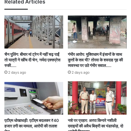
Related Articles
टिकट बुकिंग शुरू हो चुकी है। पहले दिन के लिए टिकट
खरीदी जा रही है।
स्टेडियम में ऑफलाइन भी टिकट मिलेगी। आयोजक द्वारा
व्यवस्था बनाई जा रही है। ऑनलाइन टिकट खरीदने वाले
दर्शक टिकट को स्कैन करवाकर सीधे स्टेडियम में प्रवेश
चैन पुलिंग: बीमार मां ट्रेन में नहीं चढ़ पाईं
गंभीर आरोप: मुक्तिधाम में इंसानों के साथ
करेंगे। खिलाड़ियों के रहने की व्यवस्था शहर के भीतर की
तो यात्री ने खींच दी चेन, नर्मदा एक्सप्रेस
कुत्तों के शव भी? तोरवा के शवदाह गृह की
रुकी…..
व्यवस्था पर उठे गंभीर सवाल…..
गई है। क्रिकेट जगत के कई पूर्व अनुभवी सितारे प्रशंसकों
2 days ago
2 days ago
को रोमांचित करते नजर आएंगे। बता दें कि 6 से 17 फरवरी
तक मैच रायपुर में खेला जाएगा। अधिकांश दिनों में डबल-
हेडर मैच निर्धारित होने के कारण टूर्नामेंट क्वालीफायर की
ओर बढ़ेगा और 17 फरवरी को ग्रैंड फिनाले में समाप्त होगा।
डबल-हेडर मैच में पहला मैच शाम 4 बजे से रात 7 तक
एटीएम धोखाधड़ी: एटीएम बदलकर ₹40
नशे पर प्रहार: अरपा किनारे नशीली
हजार ठगी का मामला, आरोपी की तलाश
दवाइयों की अवैध बिक्री का भंडाफोड़, दो
चलेगा, जिसके बाद दूसरा मैच रात 7 के बाद रात 10 तक