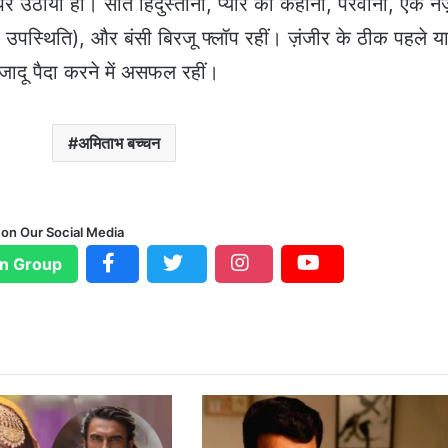
पर उठाया हो। सात हिंदुस्तानी, प्यार की कहानी, परवाना, एक नज
ष उपस्थिति), और बंसी बिरजू फ्लॉप रहीं। ज़ंजीर के ठीक पहले य
जादू पैदा करने में असफल रहीं।
अमिताभ बच्चन
 on Our Social Media
n Group