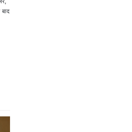
़र,
ा बाद