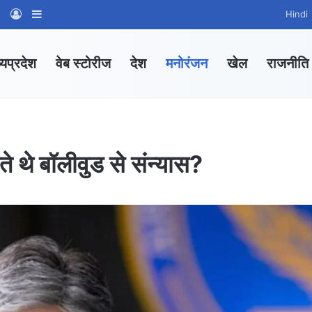
am
tsApp Channel
WhatsApp Group
Log In
Sidebar
Hindi
्यप्रदेश
वेब स्टोरीज
देश
मनोरंजन
खेल
राजनीति
े थे बॉलीवुड से संन्यास?