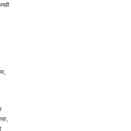
अच्छी
म
या,
।
र
कहा,
े