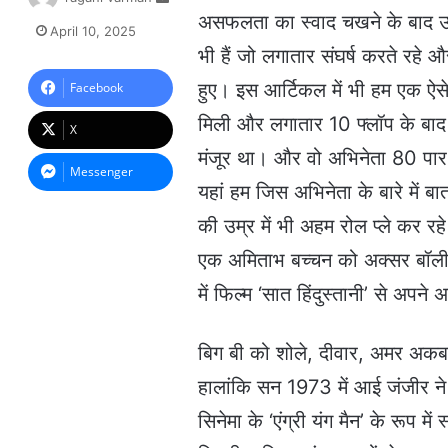
e
असफलता का स्वाद चखने के बाद उन्
April 10, 2025
n
भी हैं जो लगातार संघर्ष करते रह
d
a
हुए। इस आर्टिकल में भी हम एक ऐसे अभ
Facebook
n
मिली और लगातार 10 फ्लॉप के बाद व
e
X
m
मंजूर था। और वो अभिनेता 80 पार क
a
Messenger
i
यहां हम जिस अभिनेता के बारे में ब
l
की उम्र में भी अहम रोल प्ले कर रहे 
एक अमिताभ बच्चन को अक्सर बॉलीवु
में फिल्म ‘सात हिंदुस्तानी’ से अप
बिग बी को शोले, दीवार, अमर अकबर
हालांकि सन 1973 में आई जंजीर ने उ
सिनेमा के ‘एंग्री यंग मैन’ के रूप 