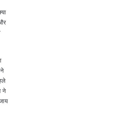
्या
 और
ी
ा
ने
हले
 ने
बजाय
ो