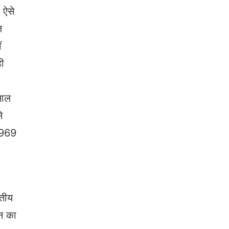
 ऐसे
ल
ं
ही
साल
े
 1969
रतीय
चन का