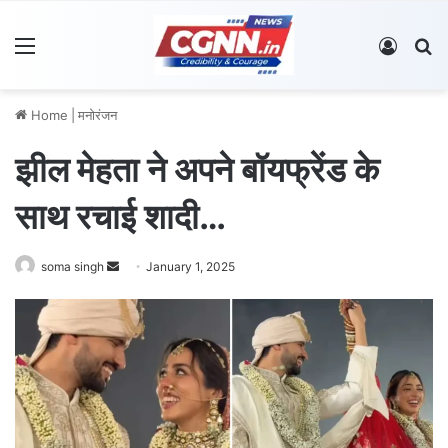
Menu
Log In
S
Home
|
मनोरंजन
झील मेहता ने अपने बॉयफ्रेंड के
साथ रचाई शादी…
soma singh
S
January 1, 2025
e
n
d
a
n
e
m