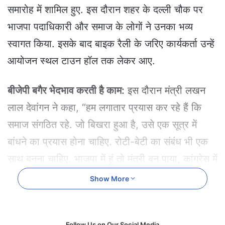
e
समारोह में शामिल हुए. इस दौरान शहर के दल्ली चौक पर
m
भाजपा पदाधिकारी और समाज के लोगों ने उनका भव्य
a
i
स्वागत किया. इसके बाद बाइक रैली के जरिए कार्यकर्ता उन्हें
l
आयोजन स्थल टाउन हॉल तक लेकर आए.
बीजेपी बगैर भेदभाव करती है काम:
इस दौरान मंत्री लखन
लाल देवांगन ने कहा, “हम लगातार प्रयास कर रहे हैं कि
समाज संगठित रहे. जो बिखरा हुआ है, उसे एक सूत्र में
बांधने का प्रयास होना चाहिए. रोटी-बेटी का संबंध भी एक
साथ बनना चाहिए. भाजपा में हूं तो मंत्री बन पाया, कांग्रेस में
ये संभव नहीं था.मैं कांग्रेस में होता तो आज मंत्री ना बन
Show More
पाता. कोरबा में जनबल ने धनबल को ठुकरा कर मुझे मौका
दिया. मुख्यमंत्री विष्णुदेव साय बहुत सीधे और सरल हैं.
Follow Us on Our Social Media