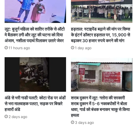
सीखने की कोशिश करूंगा. शासन की ओर से समाज के
भवन के बाउंड्री वॉल निर्माण के लिए राशि स्वीकृत की गई
है.”
लूट: बुजुर्ग महिला को शातिर तरीके से ऑटो
हड़ताल: स्टाइपेंड बढ़ाने की मांग पर सिम्स
मे बैठाकर ठगी और लूट की घटना को दिया
के इंटर्न डॉक्टर हड़ताल पर, 15,900 से
अंजाम, नशीला पदार्थ पिलाकर उतारे जेवर
बढ़ाकर 30 हजार रुपये करने की मांग
“हम समाज के लोग हैं. हम सबकी सहभागिता से समाज बनता
11 hours ago
1 day ago
है. कुछ लोगों ने हमारे समाज, हमारे धर्म को, हमारे राष्ट्र को
खंडित करने का काम किया जाता है. इनसे हमें बचकर रहना
है. लखन लाल जी के नेतृत्व में समाज के हर व्यक्ति को
योजनाओं का लाभ मिले, इसके लिए काम करना है.”
अंडे से भरी गाडी पलटी: कोटा रोड पर अंडों
शराब दुकान में लूट: गतोरा की सरकारी
से भरा मालवाहक पलटा, सड़क पर बिखरे
शराब दुकान में 5-6 नकाबपोशों ने बोला
हजारों अंडे
धावा, गार्ड को बंधक बनाकर चाकू से किया
हमला
2 days ago
3 days ago