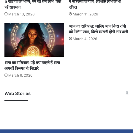
5 राशियों का भाग्य; मेष को धन लाभ, सिंह
में सफलता के योग, आर्थिक लाभ के भी
नौकरी में स्थिरता रहेगी। निवेश के लिए दिन अच्छा है,
रहें सावधान
संकेत
March 13, 2026
March 11, 2026
लेकिन जल्दबाजी से बचें।
व्यापार:
आज का राशिफल: जानिए आज किस राशि
को मिलेगा लाभ, किसे बरतनी होगी सावधानी
पुराने क्लाइंट्स से फायदा हो सकता है।
March 4, 2026
स्वास्थ्य:
सामान्य, ध्यान रखें कि तनाव से बचें।
आज का राशिफल: पढ़े क्या कहते हैं आज
प्रेम:
आपकी किस्मत के सितारे
March 6, 2026
रिश्तों में मधुरता बढ़ेगी।
वृषभ राशि (Taurus)
Web Stories
जम्मू-कश्मीर में बारिश से
सोनम ने ही राजा को दिया था
अपडेट
खाई में धक्का… आरोपियों ने
दिन की शुरुआत:
बताई सच्चाई
पुराने दोस्त से मुलाकात या बातचीत हो सकती है। कार्य में
नए विचार कारगर रहेंगे। साझेदारी से लाभ संभव है। घरेलू