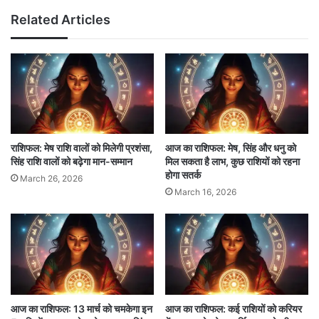
शनि
: मीन राशि में
Related Articles
मेष राशि (Aries)
दिन की शुरुआत:
आज का दिन आत्मचिंतन और परिवार के साथ समय बिताने
के लिए उपयुक्त है। कार्यक्षेत्र में शांति बनी रहेगी, लेकिन
राशिफल: मेष राशि वालों को मिलेगी प्रशंसा,
आज का राशिफल: मेष, सिंह और धनु को
भविष्य की योजनाओं पर विचार कर सकते हैं। व्यापारियों को
सिंह राशि वालों को बढ़ेगा मान-सम्मान
मिल सकता है लाभ, कुछ राशियों को रहना
होगा सतर्क
पुराने संपर्कों से लाभ होगा। प्रेम जीवन में नजदीकियां
March 26, 2026
March 16, 2026
बढ़ेंगी। स्वास्थ्य सामान्य रहेगा
2
4
।
शुभ अंक:
9
शुभ रंग:
लाल
करियर:
आज का राशिफल: 13 मार्च को चमकेगा इन
आज का राशिफल: कई राशियों को करियर