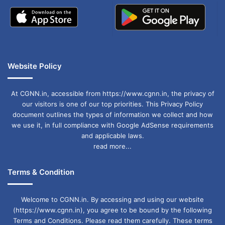
तनाव को बातचीत से सुलझाएं। प्रेम संबंधों में आपसी समझ
बढ़ेगी। स्वास्थ्य ठीक रहेगा।
शुभ अंक:
6
Website Policy
शुभ रंग:
सफेद
At CGNN.in, accessible from https://www.cgnn.in, the privacy of
करियर:
our visitors is one of our top priorities. This Privacy Policy
document outlines the types of information we collect and how
प्रोफेशन में बदलाव की संभावना है।
we use it, in full compliance with Google AdSense requirements
and applicable laws.
व्यापार:
read more...
नई साझेदारी फायदेमंद रहेगी।
स्वास्थ्य:
Terms & Condition
पैरों में दर्द या थकान संभव है, आराम करें।
Welcome to CGNN.in. By accessing and using our website
प्रेम:
(https://www.cgnn.in), you agree to be bound by the following
Terms and Conditions. Please read them carefully. These terms
समझदारी से रिश्ते मजबूत होंगे।