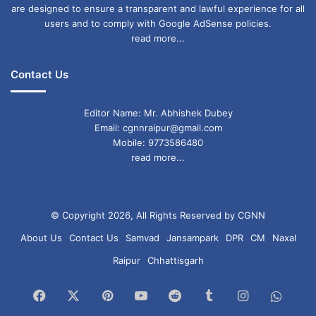
are designed to ensure a transparent and lawful experience for all
users and to comply with Google AdSense policies.
मिथुन राशि (Gemini)
read more...
Contact Us
दिन की शुरुआत:
व्यवसाय को लेकर यात्रा संभव है। नए साझेदार मिल सकते
Editor Name: Mr. Abhishek Dubey
हैं। घर के किसी सदस्य की चिंता रहेगी। अस्वस्थता संभव
Email: cgnnraipur@gmail.com
Mobile: 9773586480
है। बकाया वसूली होगी।
read more...
शुभ अंक:
5
शुभ रंग:
हरा
© Copyright 2026, All Rights Reserved by CGNN
About Us
Contact Us
Samvad
Jansampark
DPR
CM
Naxal
करियर:
Raipur
Chhattisgarh
यात्रा से लाभ, लेकिन स्वास्थ्य का ध्यान रखें।
Facebook
X
Pinterest
YouTube
Reddit
Tumblr
Instagram
What
व्यापार: