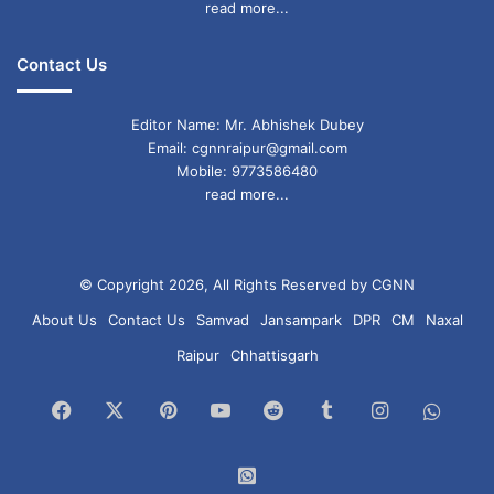
read more...
आर्थिक स्थिति:
सामान्य लाभ के योग हैं।
करियर:
सहकर्मियों के साथ बातचीत में सतर्कता रखें।
Contact Us
स्वास्थ्य:
मानसिक तनाव से बचें।
Editor Name: Mr. Abhishek Dubey
पारिवारिक जीवन:
परिवार में सामंजस्य बनाए रखें।
Email: cgnnraipur@gmail.com
Mobile: 9773586480
विशेष सलाह:
जल्दबाजी में कोई निर्णय न लें।
read more...
कन्या राशि (Virgo)
© Copyright 2026, All Rights Reserved by CGNN
आर्थिक स्थिति:
धन लाभ के योग हैं।
About Us
Contact Us
Samvad
Jansampark
DPR
CM
Naxal
करियर:
कार्यक्षेत्र में जिम्मेदारी बढ़ सकती है।
Raipur
Chhattisgarh
स्वास्थ्य:
स्वास्थ्य का ध्यान रखें।
Facebook
X
Pinterest
YouTube
Reddit
Tumblr
Instagram
What
पारिवारिक जीवन:
संतान के करियर को लेकर महत्वपूर्ण
Chan
निर्णय लेना पड़ सकता है।
WhatsApp