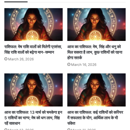
विशेष सलाह:
लेन-देन में सतर्क रहें, निवेश के लिए
रुकना बेहतर है।
शुभ रंग:
आसमानी नीला
3
शुभ अंक:
1
राशिफल: मेष राशि वालों को मिलेगी प्रशंसा,
आज का राशिफल: मेष, सिंह और धनु को
सिंह राशि वालों को बढ़ेगा मान-सम्मान
मिल सकता है लाभ, कुछ राशियों को रहना
वृषभ राशि (Taurus)
होगा सतर्क
March 26, 2026
March 16, 2026
आर्थिक स्थिति:
पुराने निवेश से बड़ा लाभ मिल सकता
है।
करियर:
कार्यक्षेत्र में सफलता के योग हैं, बॉस के साथ
संबंध सुधरेंगे।
स्वास्थ्य:
सेहत सामान्य रहेगी।
आज का राशिफल: 13 मार्च को चमकेगा इन
आज का राशिफल: कई राशियों को करियर
5 राशियों का भाग्य; मेष को धन लाभ, सिंह
में सफलता के योग, आर्थिक लाभ के भी
पारिवारिक जीवन:
परिवार में सुख-शांति बनी रहेगी।
रहें सावधान
संकेत