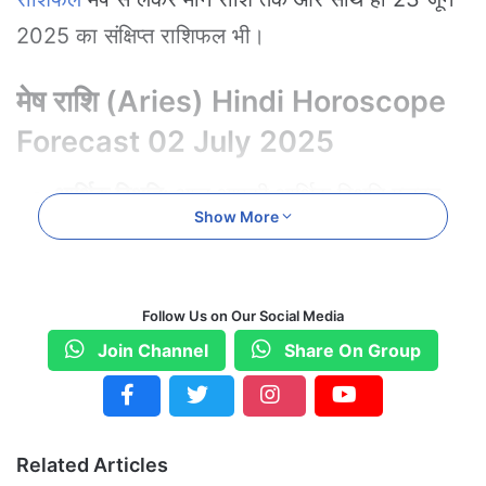
2025 का संक्षिप्त राशिफल भी।
मेष राशि (Aries) Hindi Horoscope
Forecast 02 July 2025
आर्थिक स्थिति:
आज आपकी आर्थिक स्थिति मजबूत
Show More
रहेगी। भाई-बहनों की मदद से धन लाभ होगा
2
।
करियर:
कार्यक्षेत्र में आपके प्रयासों को मान्यता मिलेगी,
सीनियर्स तारीफ करेंगे। सहयोगियों के साथ संबंध बेहतर
Follow Us on Our Social Media
होंगे।
Join Channel
Share On Group
स्वास्थ्य:
हल्का व्यायाम और योग लाभकारी रहेगा।
पारिवारिक जीवन:
जीवनसाथी का साथ मिलेगा, निजी
Related Articles
रिश्तों में संवाद बढ़ेगा।