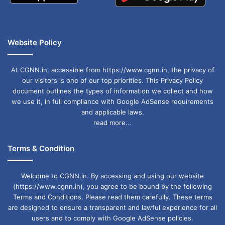
आर्थिक स्थिति:
अचानक से बड़ा धन लाभ हो सकता
है।
Website Policy
करियर:
करियर में तरक्की के योग हैं, बॉस से संबंध
मजबूत होंगे।
At CGNN.in, accessible from https://www.cgnn.in, the privacy of
our visitors is one of our top priorities. This Privacy Policy
स्वास्थ्य:
सेहत में उतार-चढ़ाव संभव है, सावधानी
document outlines the types of information we collect and how
we use it, in full compliance with Google AdSense requirements
बरतें।
and applicable laws.
read more...
पारिवारिक जीवन:
घर में मनमुटाव बढ़ सकता है, संवाद
बनाए रखें।
Terms & Condition
विशेष सलाह:
किसी बाहरी व्यक्ति से जरूरी जानकारी
Welcome to CGNN.in. By accessing and using our website
साझा न करें।
(https://www.cgnn.in), you agree to be bound by the following
Terms and Conditions. Please read them carefully. These terms
सिंह राशि (Leo)
are designed to ensure a transparent and lawful experience for all
users and to comply with Google AdSense policies.