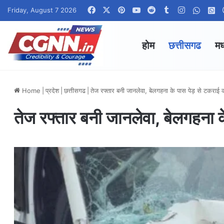
Facebook
X
Pinterest
YouTube
Reddit
Tumblr
Instagram
Whats
W
Friday, August 7 2026
होम
छत्तीसगढ
मध
Home
|
प्रदेश
|
छत्तीसगढ
|
तेज रफ्तार बनी जानलेवा, बेलगहना के पास पेड़ से टकराई
तेज रफ्तार बनी जानलेवा, बेलगहना क