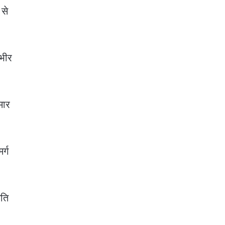
 से
ंभीर
मार
र्ग
गति