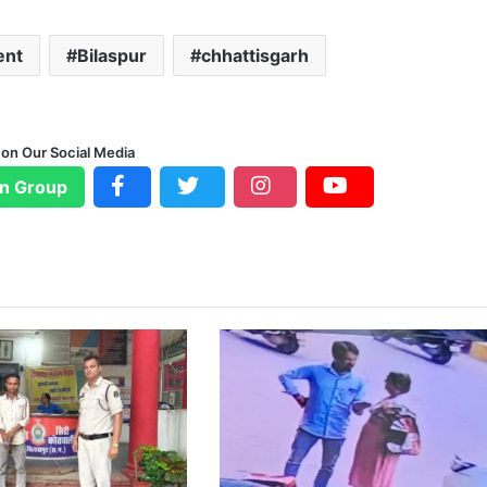
ent
Bilaspur
chhattisgarh
 on Our Social Media
n Group