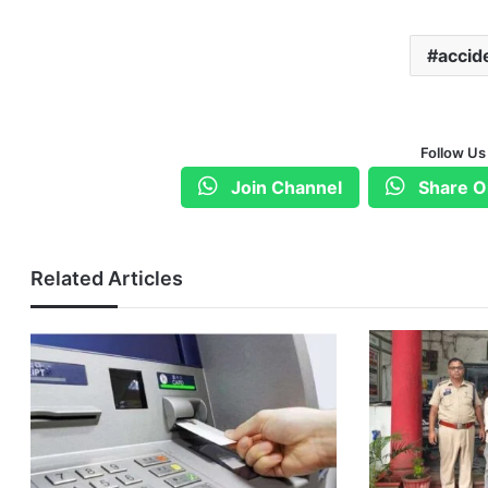
accid
Follow Us
Join Channel
Share O
Related Articles