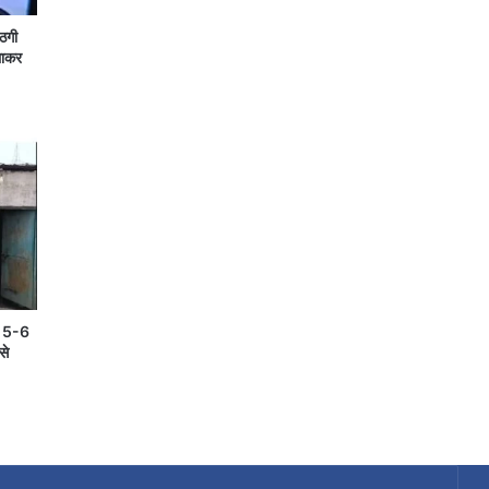
 ठगी
लाकर
ें 5-6
से