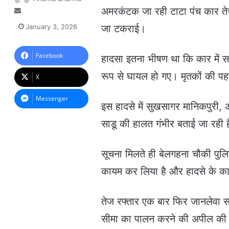
अमरकंटक जा रही टाटा पंच कार तेज
S
e
January 3, 2026
जा टकराई।
n
d
a
Facebook
हादसा इतना भीषण था कि कार में स
n
रूप से घायल हो गए। मृतकों की पह
e
X
m
a
Messenger
इस हादसे में सुखसागर मानिकपुरी, अ
i
l
साडू की हालत गंभीर बताई जा रही 
सूचना मिलते ही बेलगहना चौकी पुलि
कायम कर लिया है और हादसे के कार
तेज रफ्तार एक बार फिर जानलेवा सा
सीमा का पालन करने की अपील की 