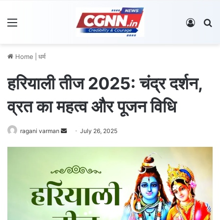
Menu
Log In
S
Home
|
धर्म
हरियाली तीज 2025: चंद्र दर्शन,
व्रत का महत्व और पूजन विधि
ragani varman
S
July 26, 2025
e
n
d
a
n
e
m