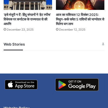
,यह व्रत सिर्फ एक धार्मिक अनुष्ठान नहीं, बल्कि एक
महोत्सव है जिसमें महिलाएं:
‘इसे मंजूरी न दें’: हिंदू संगठनों ने ‘हेट स्पीच’
आज का राशिफल 12 दिसंबर 2025:
विधेयक पर कर्नाटक के राज्यपाल से की
मिथुन-कर्क समेत 5 राशियों को भाग्योदय से
आपत्ति
मिलेगा धन लाभ
हरियाली वस्त्र पहनती हैं, श्रृंगार करती हैं,झूला झूलती हैं,
December 23, 2025
December 12, 2025
और प्रकृति से जुड़ाव महसूस करती हैं
Web Stories
जम्मू-कश्मीर में बारिश से
सोनम ने ही राजा को दिया था
हरियाली तीज
अपडेट
खाई में धक्का… आरोपियों ने
बताई सच्चाई