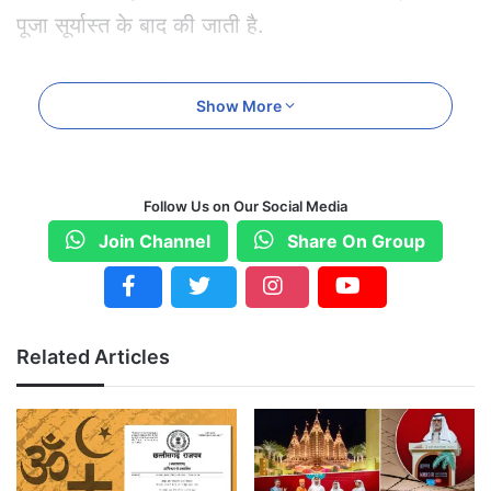
पूजा सूर्यास्त के बाद की जाती है.
ध्यान दें:
हरियाली तीज का चांद सुबह निकलता है लेकिन
Show More
पूजा सूर्यास्त के बाद ही की जाती है।
हरियाली तीज पर चांद क्यों देखती हैं महिलाएं?
Follow Us on Our Social Media
चंद्रमा को मन, शीतलता, शांति और समृद्धि का प्रतीक माना
Join Channel
Share On Group
गया है। हरियाली तीज के दिन महिलाएं कठोर निर्जला व्रत
रखती हैं, जिसमें मानसिक स्थिरता की अत्यंत आवश्यकता
होती है।
Related Articles
चंद्रमा के दर्शन से:
मानसिक तनाव दूर होता है, वैवाहिक जीवन में सामंजस्य आता
है, सकारात्मक ऊर्जा प्राप्त होती है
पति की लंबी उम्र के लिए प्रार्थना की जाती है