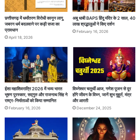
हरियाली तीज पर चंद्रमा की पूजा विधि
छत्तीसगढ़ में धर्मांतरण विरोधी कानून लागू,
अबू धाबी BAPS हिंदू मंदिर के 2 साल, 40
जबरन धर्म बदलवाने पर कड़ी सजा का
लाख श्रद्धालुओं ने किए दर्शन
सूर्यास्त के बाद, खुले आकाश में चंद्रमा के दर्शन करें।
प्रावधान
February 16, 2026
April 18, 2026
जल में दूध, चावल मिलाकर अर्घ्य अर्पित करें।
इस मंत्र का करें जाप :
“ॐ दधिशंखतुषाराभं क्षीरोदार्णवसंभवम।
नमामि शशिनं सोमं शंभोर्मुकुटभूषणम्॥”
ईशा महाशिवरात्रि 2026 में भव्य भारत
विघ्नेश्वर चतुर्थी आज, गणेश पूजन से दूर
भूषण पुरस्कार, सद्गुरु और राजनाथ सिंह ने
होंगे जीवन के विघ्न, जानें शुभ मुहूर्त, मंत्र
राष्ट्र-निर्माताओं को किया सम्मानित
और आरती
चंद्रमा की शीतल रोशनी में कुछ क्षण बैठें। मानसिक शांति
February 16, 2026
December 24, 2025
और पति की लंबी आयु के लिए प्रार्थना करें।
हरियाली तीज: सिर्फ व्रत नहीं, प्रकृति से जुड़ाव का पर्व है