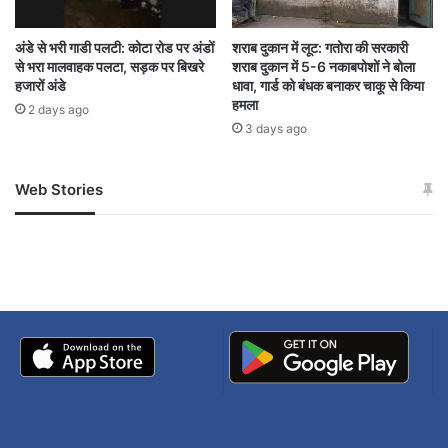
अंडे से भरी गाडी पलटी: कोटा रोड पर अंडों
शराब दुकान में लूट: गतोरा की सरकारी
से भरा मालवाहक पलटा, सड़क पर बिखरे
शराब दुकान में 5-6 नकाबपोशों ने बोला
हजारों अंडे
धावा, गार्ड को बंधक बनाकर चाकू से किया
हमला
2 days ago
3 days ago
Web Stories
जम्मू-कश्मीर में बारिश से
सोनम ने ही राजा को दिया था
अपडेट
खाई में धक्का… आरोपियों ने
बताई सच्चाई