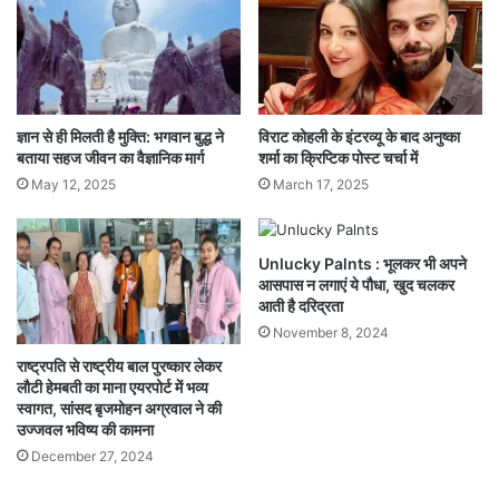
platina प्रति लीटर 87 किलोमीटर की माइलेज देती है.
इसकी दमदार माइलेज की बाजार में कोई तुलना नहीं है. इसमें
12 लीटर का फ्यूल टैंक मिल रहा है. इसकी top speed
95 किलोमीटर की है. इस दमदार बाइक की indain मार्केट
ज्ञान से ही मिलती है मुक्ति: भगवान बुद्ध ने
विराट कोहली के इंटरव्यू के बाद अनुष्का
बताया सहज जीवन का वैज्ञानिक मार्ग
शर्मा का क्रिप्टिक पोस्ट चर्चा में
में कीमत 86 हजार रुपये है. वही इस बाइक को आप EMI
May 12, 2025
March 17, 2025
पर खरीद सकते हैं. अगर आपके पास इतनी रकम भी एकमुश्त
नहीं है. तो घबराने की जरुरत नहीं है. इन दिनों नए बाइक्स के
Unlucky Palnts : भूलकर भी अपने
आसपास न लगाएं ये पौधा, खुद चलकर
साथ-साथ पुराने बाइक्स की भी खूब डिमांड देखी जा रही.
आती है दरिद्रता
November 8, 2024
Read More :
Ajab Gajab Samosa : CID ने पकड़े समोसा
राष्ट्रपति से राष्ट्रीय बाल पुरष्कार लेकर
चोर, जानिए किसने खाए थे CM साहब के समोसे…
लौटी हेमबती का माना एयरपोर्ट में भव्य
स्वागत, सांसद बृजमोहन अग्रवाल ने की
दरसल, इन दिनों दिल्ली में लोग अपनी पुरानी बाइक बड़ी
उज्जवल भविष्य की कामना
संख्या में
QUIKR
,
OLX
और
CREDR
पर बेच रहे हैं. जो
December 27, 2024
प्राय: अच्छी कंडीशन की होती है. यहाँ से आप Bajaj