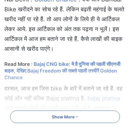
a
Bike खरीदने का सोच रहे हैं. लेकिन बढ़ती महंगाई के चलते
n
e
खरीद नहीं पा रहे हैं. तो आप लोगों के लिये ही ये आर्टिकल
m
लेकर आये. इस आर्टिकल को अंत तक पढ़ना न भूलें। इस
a
i
आर्टिकल में आज हम बताने जा रहे हैं. कैसे लाखों की बाइक
l
आसानी से खरीद पाएंगे।
Read More :
Bajaj CNG bike: ये है दुनिया की पहली सीएनजी
बाइक, देखिए Bajaj Freedom की सबसे पहली तस्वीरें Golden
Chance
दरसल, आज हम जिस bike के बारें में बताने जा रहे हैं. वह
कोई और नहीं बल्कि Bajaj platina है.
bajaj platina
आज लाखों लोगों की पहली पसंद बनी हुई है. खासकर
Show More
लड़कियां इस bike की दीवानी हैं.तो देरी न करें
bajaj
platina
के इस दमदार bike को अपना बना लें. इस bike