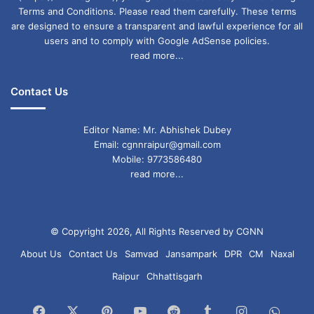
Terms and Conditions. Please read them carefully. These terms
are designed to ensure a transparent and lawful experience for all
users and to comply with Google AdSense policies.
read more...
Contact Us
Editor Name: Mr. Abhishek Dubey
Email: cgnnraipur@gmail.com
Mobile: 9773586480
read more...
© Copyright 2026, All Rights Reserved by CGNN
About Us
Contact Us
Samvad
Jansampark
DPR
CM
Naxal
Raipur
Chhattisgarh
Facebook
X
Pinterest
YouTube
Reddit
Tumblr
Instagram
What