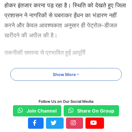
होकर इंतजार करना पड़ रहा है। स्थिति को देखते हुए जिला
प्रशासन ने नागरिकों से घबराकर ईंधन का भंडारण नहीं
करने और केवल आवश्यकता अनुसार ही पेट्रोल-डीजल
खरीदने की अपील की है।
तकनीकी समस्या से प्रभावित हुई आपूर्ति
प्रशासन के अनुसार HPCL के मुख्य आपूर्ति केंद्र में आई
Show More
तकनीकी खराबी के कारण जिले के कई पेट्रोल पंपों पर ईंधन
की सप्लाई अस्थायी रूप से बाधित हुई है। प्रभावित पंपों में
गीदम का दंतेश्वरी सर्विस सेंटर, बचेली का स्टार पेट्रोल पंप,
Follow Us on Our Social Media
दंतेवाड़ा के एसआर फ्यूल और जोगीसोरी फ्यूल, नकुलनार का
Join Channel
Share On Group
भदावर फ्यूल, बारसूर का ओम साईं राम पेट्रोलियम, जमावड़ा
का गजलू गुरुजी पेट्रोलियम तथा कटेकल्याण का युगांत फ्यूल