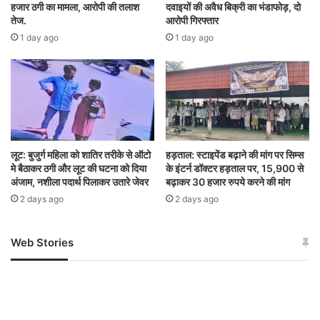
हजार ठगी का मामला, आरोपी की तलाश
दवाइयों की अवैध बिक्री का भंडाफोड़, दो
पेट्रोल पंपों पर उमड़ी भीड़, प्रशासन ने की अपील
तेज.
आरोपी गिरफ्तार
1 day ago
1 day ago
ईंधन की कमी की खबर फैलते ही कई पेट्रोल पंपों पर लोगों
की भारी भीड़ उमड़ पड़ी। बाइक, कार और अन्य वाहनों की
लंबी कतारें देखने को मिलीं। व्यवस्था बनाए रखने के लिए
पुलिस बल भी तैनात किया गया है। जिला प्रशासन ने
लूट: बुजुर्ग महिला को शातिर तरीके से ऑटो
हड़ताल: स्टाइपेंड बढ़ाने की मांग पर सिम्स
नागरिकों से अपील की है कि वे अनावश्यक खरीदारी और
मे बैठाकर ठगी और लूट की घटना को दिया
के इंटर्न डॉक्टर हड़ताल पर, 15,900 से
भंडारण से बचें। प्रशासन का कहना है कि संबंधित कंपनी के
अंजाम, नशीला पदार्थ पिलाकर उतारे जेवर
बढ़ाकर 30 हजार रुपये करने की मांग
2 days ago
2 days ago
अधिकारियों के साथ लगातार समन्वय किया जा रहा है और
सप्लाई सामान्य होते ही प्रभावित पेट्रोल पंपों पर नियमित
Web Stories
जम्मू-कश्मीर में बारिश से
सोनम ने ही राजा को दिया था
रूप से पेट्रोल और डीजल उपलब्ध कराया जाएगा।
अपडेट
खाई में धक्का… आरोपियों ने
बताई सच्चाई
fuel crisis deepened in Dantewara