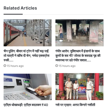
शामिल हैं।
Related Articles
वैकल्पिक पंपों पर उपलब्ध कराया जा रहा ईंधन
ईंधन संकट से आवश्यक सेवाओं पर असर न पड़े, इसके लिए
प्रशासन ने वैकल्पिक पेट्रोल पंपों की सूची जारी की है।
गीदम में सुनील और अशोक पेट्रोल पंप, बचेली में ग्रेस फ्यूल
चैन पुलिंग: बीमार मां ट्रेन में नहीं चढ़ पाईं
गंभीर आरोप: मुक्तिधाम में इंसानों के साथ
तो यात्री ने खींच दी चेन, नर्मदा एक्सप्रेस
कुत्तों के शव भी? तोरवा के शवदाह गृह की
और नंदराज फ्यूल्स, किरंदुल में केए फ्यूल और बैलाडीला
रुकी…..
व्यवस्था पर उठे गंभीर सवाल…..
15 hours ago
15 hours ago
सर्विस स्टेशन, बालूद में एलएन फ्यूल, नकुलनार में नायक
देवल फ्यूल, कारली में न्यू उजाला पुलिस पेट्रोल पंप,
कटेकल्याण में मां दंतेश्वरी फ्यूल तथा दंतेवाड़ा में मोडियम
पेट्रोलियम और मां दंतेश्वरी जिओ फ्यूल्स पर ईंधन उपलब्ध
है।
एटीएम धोखाधड़ी: एटीएम बदलकर ₹40
नशे पर प्रहार: अरपा किनारे नशीली