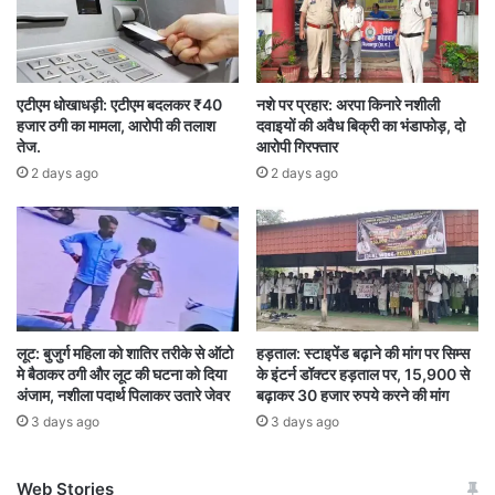
की सूचना पर वन विभाग की टीम मौके पर पहुंची थी।
वनरक्षक के साथ वन भूमि पर अवैध कटाई कर रहे व्यक्ति के
द्वारा वर्दी फाड़ा गया एवं अभद्र व्यवहार किया गया। जिसके
एटीएम धोखाधड़ी: एटीएम बदलकर ₹40
नशे पर प्रहार: अरपा किनारे नशीली
हजार ठगी का मामला, आरोपी की तलाश
दवाइयों की अवैध बिक्री का भंडाफोड़, दो
द्वारा वन भूमि पर अवैध कटाई की जा रही थी उस पर पूर्व में
तेज.
आरोपी गिरफ्तार
17 फरवरी को भी वन अपराध दर्ज कर कोर्ट चालान किया
2 days ago
2 days ago
गया था।
लूट: बुजुर्ग महिला को शातिर तरीके से ऑटो
हड़ताल: स्टाइपेंड बढ़ाने की मांग पर सिम्स
मे बैठाकर ठगी और लूट की घटना को दिया
के इंटर्न डॉक्टर हड़ताल पर, 15,900 से
अंजाम, नशीला पदार्थ पिलाकर उतारे जेवर
बढ़ाकर 30 हजार रुपये करने की मांग
3 days ago
3 days ago
Web Stories