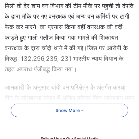
e
मिली तो देर शाम वन विभाग की टीम मौके पर पहुची तो दंपति
m
के द्वारा मौके पर गए वनरक्षक एवं अन्य वन कर्मियों पर टांगी
a
i
फेक कर मारने का प्रयास किया वहीं वनरक्षक की वर्दी
l
फाड़ते हुए गाली गलौज किया गया मामले की शिकायत
वनरक्षक के द्वारा चांदो थाने में की गई।जिस पर आरोपी के
विरुद्ध 132,296,235, 231 भारतीय न्याय विधान के
तहत अपराध पंजीबद्ध किया गया।
जानकारी के अनुसार चांदो वन परिक्षेत्र के अंतर्गत करचा
बीट के सोनबरसा जंगल में अनिल कोरवा पिता लरंगसाय उम्र
45 वर्ष एवं उसकी पत्नी फुलमानिया उम्र 35 वर्ष के द्वारा
Show More
अवैध कटाई की सूचना वन विभाग को मिली तो वन विभाग की
टीम वनरक्षक लालमति सोनवानी के नेतृत्व में रात्रि 8:30 के
Follow Us on Our Social Media