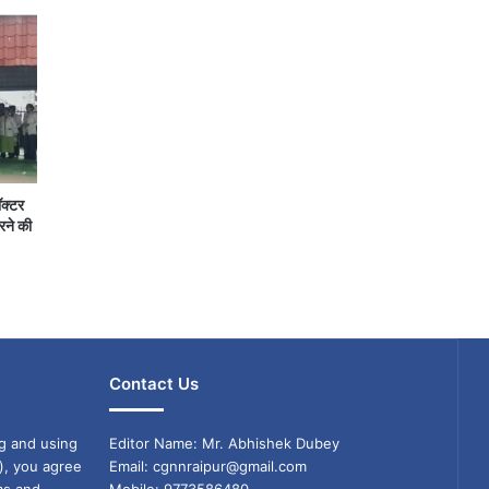
ॉक्टर
रने की
Contact Us
g and using
Editor Name: Mr. Abhishek Dubey
), you agree
Email: cgnnraipur@gmail.com