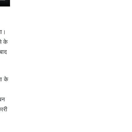
था।
े के
बाद
ा के
 बन
कारी