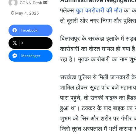
S
CGNN Desk
e
फ्लेक्स
युवा कारोबारी की मौत
का का
May 4, 2025
n
तो दूसरी ओर नगर निगम और पुलिस 
d
a
Facebook
n
बिलासपुर के सरकंडा इलाके में सड़क
e
X
m
कारोबारी का दोस्त घायल हो गया है
a
Messenger
रहा है। मृतक कारोबारी का नाम शु
i
l
सरकंडा पुलिस से मिली जानकारी के 
शामिल होकर सुबह पांच बजे महामाय
पास पहुंचे, तो उनकी बाइक का हैंड
हुआ था। टक्कर के बाद बाइक का सं
शुभम को सिर और शरीर पर गंभीर च
जिसे तुरंत अस्पताल में भर्ती करा