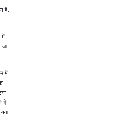
 है,
में
ा जा
 में
के
ंगा
में
 गया