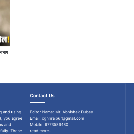
गम भाग
Contact Us
g and using
Editor Name: Mr. Abhishek Dubey
), you agree
Email: cgnnraipur@gmail.com
ms and
Mobile: 9773586480
fully. These
read more...