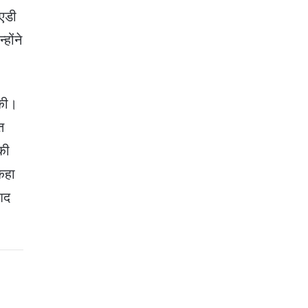
 एडी
होंने
 की।
त
की
कहा
रशद