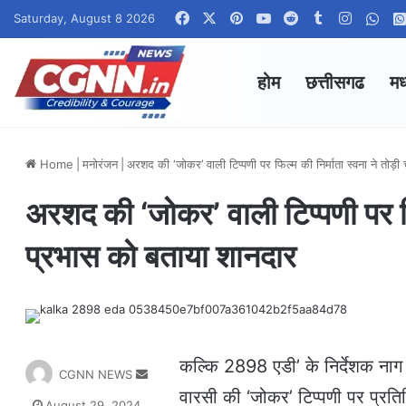
Facebook
X
Pinterest
YouTube
Reddit
Tumblr
Instagr
Wha
Saturday, August 8 2026
होम
छत्तीसगढ
मध
Home
|
मनोरंजन
|
अरशद की ‘जोकर’ वाली टिप्पणी पर फिल्म की निर्माता स्वना ने तोड़ी 
अरशद की ‘जोकर’ वाली टिप्पणी पर फिल्
प्रभास को बताया शानदार
कल्कि 2898 एडी’ के निर्देशक नाग अ
S
CGNN NEWS
e
वारसी की ‘जोकर’ टिप्पणी पर प्रत
August 29, 2024