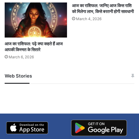
आज का राशिफल: जानिए आज किस राशि
शुभ अंक
: 5
को मिलेगा लाभ, किसे बरतनी होगी सावधानी
March 4, 2026
शुभ रंग
: हरा
विशेष सलाह
: विचारों में स्थिरता जरूरी है, भावनाओं पर
नियंत्रण रखें.​
आज का राशिफल: पढ़े क्या कहते हैं आज
आपकी किस्मत के सितारे
March 6, 2026
कर्क (Cancer)
Web Stories
जम्मू-कश्मीर में बारिश से
सोनम ने ही राजा को दिया था
लव
: भावनात्मक समर्थन मिलेगा, नए संबंध बन सकते
अपडेट
खाई में धक्का… आरोपियों ने
हैं।
बताई सच्चाई
धन लाभ
: विदेश से आय, भाग्य का साथ।
शुभ अंक
: 2
शुभ रंग
: सफेद
विशेष सलाह
: मित्रों का सहयोग मिलेगा, यात्रा से