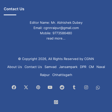
धन लाभ
: कार्यस्थल पर उच्च सफलता।
Contact Us
शुभ अंक
: 7
शुभ रंग
: हरा
Editor Name: Mr. Abhishek Dubey
Email: cgnnraipur@gmail.com
विशेष सलाह
: नई योजना पर कार्य आरंभ करें.​
Mobile: 9773586480
read more...
तुला (Libra)
© Copyright 2026, All Rights Reserved by CGNN
लव
: भावनाओं पर नियंत्रण जरूरी, मनमुटाव से बचें।
About Us
Contact Us
Samvad
Jansampark
DPR
CM
Naxal
धन लाभ
: आर्थिक स्थिति संतुलित, निवेश का समय।
Raipur
Chhattisgarh
शुभ अंक
: 3
Facebook
X
Pinterest
YouTube
Reddit
Tumblr
Instagram
What
शुभ रंग
: गुलाबी
विशेष सलाह
: संतुलन रखें, स्वास्थ्य सुधारें.​
Chan
WhatsApp