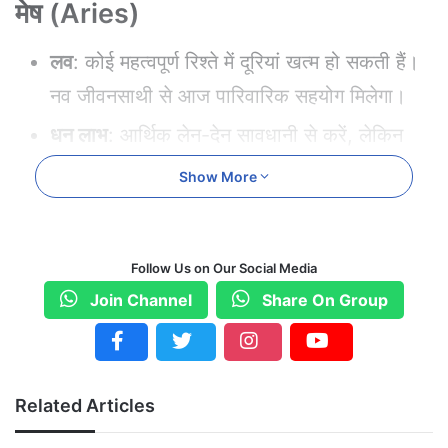
मेष (Aries)
लव
: कोई महत्वपूर्ण रिश्ते में दूरियां खत्म हो सकती हैं।
नव जीवनसाथी से आज पारिवारिक सहयोग मिलेगा।
धन लाभ
: आर्थिक लेन-देन सावधानी से करें, लेकिन
आय में वृद्धि के संकेत हैं।
Show More
शुभ अंक
: 9
शुभ रंग
: लाल
Follow Us on Our Social Media
विशेष सलाह
: आत्मविश्वास के साथ नए कार्यों की
Join Channel
Share On Group
शुरुआत हो सकती है, मन की शांति बनी रहेगी.​
वृषभ (Taurus)
Related Articles
लव
: प्यार के मामलों में कार्यस्थल पर अच्छा समय आने