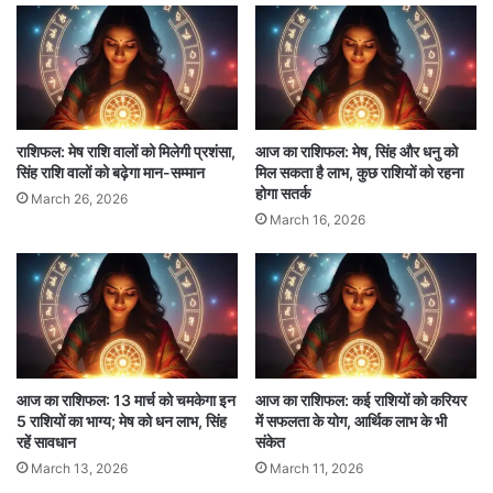
की संभावना है।
धन लाभ
: वाणी से धन लाभ, निवेश पर मुनाफा।
शुभ अंक
: 6
शुभ रंग
: नीला
राशिफल: मेष राशि वालों को मिलेगी प्रशंसा,
आज का राशिफल: मेष, सिंह और धनु को
सिंह राशि वालों को बढ़ेगा मान-सम्मान
मिल सकता है लाभ, कुछ राशियों को रहना
विशेष सलाह
: वाणी का प्रभाव बढ़ेगा, कोई बड़ा निर्णय
होगा सतर्क
March 26, 2026
March 16, 2026
लेने से पहले सोच-विचार करें.​
मिथुन (Gemini) daily horoscope
prediction
लव
: साथी के साथ थोड़ी बहस हो सकती है, धैर्य रहे।
आज का राशिफल: 13 मार्च को चमकेगा इन
आज का राशिफल: कई राशियों को करियर
5 राशियों का भाग्य; मेष को धन लाभ, सिंह
में सफलता के योग, आर्थिक लाभ के भी
धन लाभ
: व्यापार में चुनौती, लेकिन बढ़िया मैनेजमेंट से
रहें सावधान
संकेत
March 13, 2026
March 11, 2026
लाभ संभव।