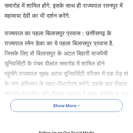
e
समारोह में शामिल होंगे. इसके साथ ही राज्यपाल रतनपुर में
m
महामाया देवी का भी दर्शन करेंगे.
a
i
l
राज्यपाल का पहला बिलासपुर प्रवास : छत्तीसगढ़ के
राज्यपाल रमेन डेका का ये पहला बिलासपुर प्रवास है.
जिसके लिए वो बिलासपुर के अटल बिहारी वाजपेयी
यूनिवर्सिटी के पंचम दीक्षांत समारोह में शामिल होने
पहुंचेंगे.राज्यपाल सुबह अटल यूनिवर्सिटी परिसर में एक पेड़ मां
के नाम अभियान के तहत पौधारोपण करेंगे. इसके बाद दीक्षांत
समारोह में शामिल होंगे.दीक्षांत समारोह में मुख्य अतिथि के रूप
में भारत के सर्वोच्च न्यायालय के न्यायाधीश प्रशांत कुमार
Show More
मिश्रा शामिल होकर अपना वक्तव्य देंगे.साथ ही मुख्यमंत्री
विष्णु देव साय भी अति विशिष्ट अतिथि के रूप में दीक्षांत
Follow Us on Our Social Media