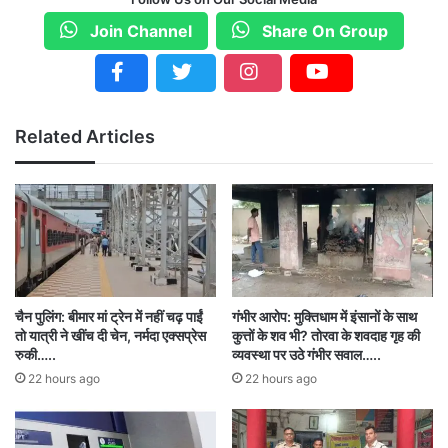
समारोह में शामिल हो रहे हैं.
Join Channel
Share On Group
मां महामाया के भी करेंगे दर्शन : राज्यपाल रमेन डेका दोपहर
12 बजकर 10 मिनट से 1 बजकर 25 मिनट तक न्यू सर्किट
हाउस में रेस्ट करेंगे. दोपहर 1 बजकर 30 मिनट पर
Related Articles
राजपाल डेका कलेक्ट्रेट के मंथन सभा कक्ष में अधिकारियों
की बैठक लेंगे. इसके बाद दोपहर 3 बजे पंडित सुंदरलाल शर्मा
यूनिवर्सिटी के हेलीपैड से रतनपुर रवाना होंगे.जहां वो मां
महामाया देवी के दर्शन करके शाम 4 बजे रायपुर के लिए
रवाना होंगे.
चैन पुलिंग: बीमार मां ट्रेन में नहीं चढ़ पाईं
गंभीर आरोप: मुक्तिधाम में इंसानों के साथ
तो यात्री ने खींच दी चेन, नर्मदा एक्सप्रेस
कुत्तों के शव भी? तोरवा के शवदाह गृह की
रुकी…..
व्यवस्था पर उठे गंभीर सवाल…..
22 hours ago
22 hours ago