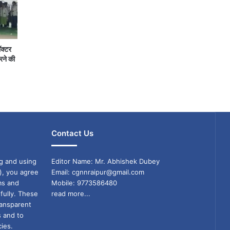
ॉक्टर
रने की
Contact Us
g and using
Editor Name: Mr. Abhishek Dubey
), you agree
Email: cgnnraipur@gmail.com
ms and
Mobile: 9773586480
fully. These
read more...
ransparent
s and to
ies.