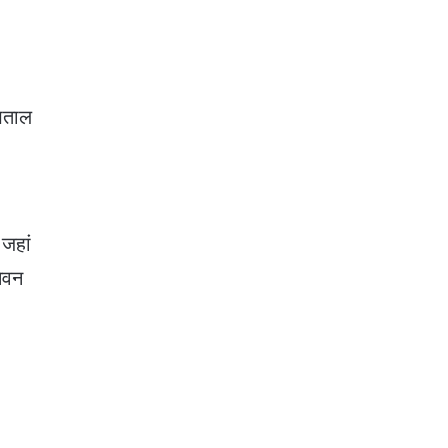
पताल
।
जहां
ेवन