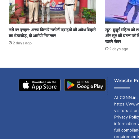
नशे पर प्रहार: अरपा किनारे नशीली दवाइयों की अवैध बिक्री
लूट: बुजुर्ग महिला को 
का भंडाफोड़, दो आरोपी गिरफ्तार
और लूट की घटना को दि
उतारे जेवर
2 days ago
2 days ago
Website Po
At CGNN.in, 
https://www.
visitors is o
Privacy Poli
information 
full compli
requirements