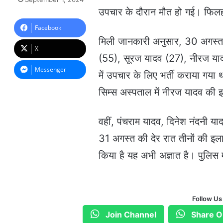
n
उपचार के दौरान मौत हो गई। फिलहा
d
a
Facebook
n
मिली जानकारी अनुसार, 30 अगस्त क
e
X
m
(55), सूरज यादव (27), नीरज याद
a
Messenger
में उपचार के लिए भर्ती कराया गय
i
l
सिम्स अस्पताल में नीरज यादव की 
वहीं, पंचराम यादव, दिनेश नंदनी 
31 अगस्त की देर रात तीनों की इल
किया है यह अभी अज्ञात है। पुलिस म
Follow Us
Join Channel
Share O