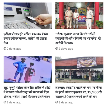
निशु त्रिवेदी को पुलिस ने आंध्र प्रदेश के चिंतूर से गिरफ्तार
किया. उनकी गाड़ियों से कथित तौर पर गांजा बरामद किया
गया था. जिसके बाद इन चारों पत्रकारों सहित छह लोगों के
खिलाफ एनडीपीएस अधिनियम के तहत मामला दर्ज किया
एटीएम धोखाधड़ी: एटीएम बदलकर ₹40
नशे पर प्रहार: अरपा किनारे नशीली
गया. इस कार्रवाई के बाद बस्तर के पत्रकारों ने आरोप
हजार ठगी का मामला, आरोपी की तलाश
दवाइयों की अवैध बिक्री का भंडाफोड़, दो
लगाया कि सुकमा पुलिस ने रेत माफिया के साथ मिलीभगत
तेज.
आरोपी गिरफ्तार
2 days ago
2 days ago
करके गाड़ी में गांजा रखवाया और जर्नलिस्ट को फंसाया. इस
मामले में सुकमा पुलिस अधीक्षक किरण चव्हाण ने र कोंटा
थाने के स्टेशन हाउस ऑफिसर (एसएचओ) अजय सोनकर
को गिरफ्तार किया. उन्हें बिना किसी अधिकार के लॉज में लगे
सीसीटीवी कैमरे की फुटेज जब्त करने के आरोप में कार्रवाई
लूट: बुजुर्ग महिला को शातिर तरीके से ऑटो
हड़ताल: स्टाइपेंड बढ़ाने की मांग पर सिम्स
की गई.
मे बैठाकर ठगी और लूट की घटना को दिया
के इंटर्न डॉक्टर हड़ताल पर, 15,900 से
अंजाम, नशीला पदार्थ पिलाकर उतारे जेवर
बढ़ाकर 30 हजार रुपये करने की मांग
2 days ago
3 days ago