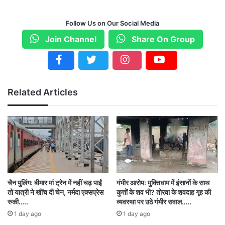
पत्रकारों को डराने धमकाने और उनकी आवाज दबाने के
Follow Us on Our Social Media
लिए ऐसा कर रही है.
Join Channel
Share On Group
मोहन मरकाम ने की जांच की मांग:
पूर्व मंत्री मोहन मरकाम ने
कहा-“बस्तर में पत्रकारों पर कार्रवाई करने वाला टीआई जेल
Related Articles
में है. पत्रकारों को खाना खाने के लिए आंध्रप्रदेश के ढाबा
भेजा गया और आंध्र पुलिस को सूचना दी गई कि आपके
क्षेत्र में गांजा पकड़ा गया, जिसके बाद आंध्र पुलिस ने
पत्रकारों को जेल में डाल दिया. ये बड़ी साजिश है. जांच की
मांग करते हैं और दोषियों के खिलाफ कार्रवाई की मांग करते
हैं. “
चैन पुलिंग: बीमार मां ट्रेन में नहीं चढ़ पाईं
गंभीर आरोप: मुक्तिधाम में इंसानों के साथ
तो यात्री ने खींच दी चेन, नर्मदा एक्सप्रेस
कुत्तों के शव भी? तोरवा के शवदाह गृह की
बस्तर के पत्रकारों पर कथित आरोप:
11 अगस्त को बस्तर
रुकी…..
व्यवस्था पर उठे गंभीर सवाल…..
के चार पत्रकारों बप्पी राय, धर्मेंद्र सिंह, मनीष सिंह और
1 day ago
1 day ago