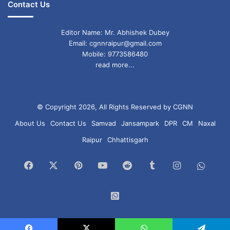
Contact Us
Editor Name: Mr. Abhishek Dubey
Email: cgnnraipur@gmail.com
Mobile: 9773586480
read more...
© Copyright 2026, All Rights Reserved by CGNN
About Us
Contact Us
Samvad
Jansampark
DPR
CM
Naxal
Raipur
Chhattisgarh
Facebook
X
Pinterest
YouTube
Reddit
Tumblr
Instagram
What
Chan
WhatsApp
Group