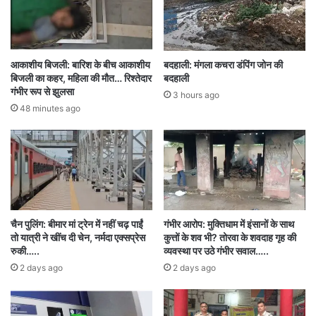
मुवक्किल के प्रति होता है, बल्कि न्यायालय और उसके
नियमों के प्रति भी होता है। कोर्ट ने रजिस्ट्रार जनरल के
आकाशीय बिजली: बारिश के बीच आकाशीय
बदहाली: मंगला कचरा डंपिंग जोन की
माध्यम से वकील को नोटिस जारी कर कारण बताने को कहा
बिजली का कहर, महिला की मौत… रिश्तेदार
बदहाली
गंभीर रूप से झुलसा
है कि उनके खिलाफ अवमानना की कार्रवाई क्यों न शुरू की
3 hours ago
48 minutes ago
जाए। यह मामला 10 जुलाई को प्रशासनिक स्तर पर चीफ
जस्टिस के समक्ष लाया गया था, जिसके बाद इसे
आधिकारिक रूप से सूचीबद्ध किया गया और कार्रवाई शुरू
की गई।
चैन पुलिंग: बीमार मां ट्रेन में नहीं चढ़ पाईं
गंभीर आरोप: मुक्तिधाम में इंसानों के साथ
तो यात्री ने खींच दी चेन, नर्मदा एक्सप्रेस
कुत्तों के शव भी? तोरवा के शवदाह गृह की
Contempt against lawyer
रुकी…..
व्यवस्था पर उठे गंभीर सवाल…..
2 days ago
2 days ago
Contempt notice
Dignity of court
high court
Justice Rakesh Mohan Pandey