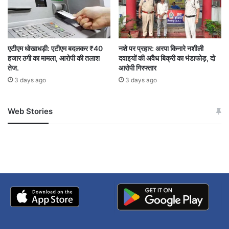
Professional conduct
Samson Samuel Masih
अवमानना नोटिस
एटीएम धोखाधड़ी: एटीएम बदलकर ₹40
नशे पर प्रहार: अरपा किनारे नशीली
कोर्ट की गरिमा
जस्टिस राकेश मोहन पांडेय
हजार ठगी का मामला, आरोपी की तलाश
दवाइयों की अवैध बिक्री का भंडाफोड़, दो
तेज.
आरोपी गिरफ्तार
पेशेवर आचरण
वकील पर अवमानना
3 days ago
3 days ago
सैमसन सैमुअल मसीह
हाईकोर्ट
Web Stories
जम्मू-कश्मीर में बारिश से
सोनम ने ही राजा को दिया था
अपडेट
खाई में धक्का… आरोपियों ने
बताई सच्चाई