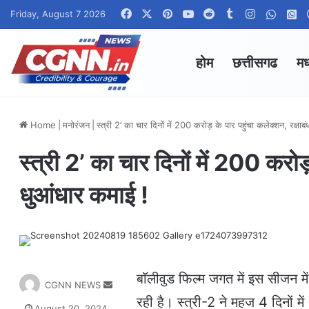
Facebook
X
Pinterest
YouTube
Reddit
Tumblr
Instagram
Whats
W
Friday, August 7 2026
होम
छत्तीसगढ
मध
Home
|
मनोरंजन
|
स्‍त्री 2’ का चार दिनों में 200 करोड़ के पार पहुंचा कलेक्शन, रक्ष
स्‍त्री 2’ का चार दिनों में 200 करोड
धुआंधार कमाई !
बाॅलीवुड फिल्म जगत में इस सीजन में
S
CGNN NEWS
e
रही है। स्त्री-2 ने महज 4 दिनों
August 20, 2024