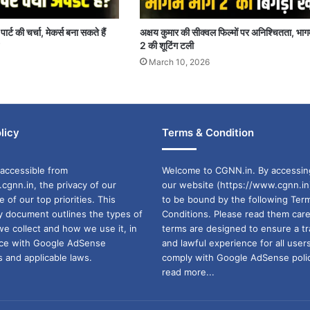
ार्ट की चर्चा, मेकर्स बना सकते हैं
अक्षय कुमार की सीक्वल फिल्मों पर अनिश्चितता, भा
2 की शूटिंग टली
March 10, 2026
licy
Terms & Condition
accessible from
Welcome to CGNN.in. By accessin
cgnn.in, the privacy of our
our website (https://www.cgnn.in
ne of our top priorities. This
to be bound by the following Ter
cy document outlines the types of
Conditions. Please read them care
we collect and how we use it, in
terms are designed to ensure a t
ance with Google AdSense
and lawful experience for all user
 and applicable laws.
comply with Google AdSense polic
read more...