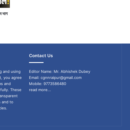
गम भाग
Contact Us
g and using
Editor Name: Mr. Abhishek Dubey
), you agree
Email: cgnnraipur@gmail.com
ms and
Mobile: 9773586480
fully. These
read more...
ransparent
s and to
ies.