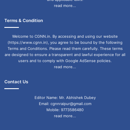
मामले के संबंध में न्यायाधीश के भाईके संपर्क में थे। क्योंकि
read more...
न्यायाधीश की पीठ के समक्ष लंबित था। जैसे ही 16 अक्टूबर
Terms & Condition
2019 को दोनों आरोपियों को जमानत दी गई तो न्यायाधीश
के भाई को मुख्य सचिव के पद से हटा दिया गया और 1 नवंबर
Welcome to CGNN.in. By accessing and using our website
(https://www.cgnn.in), you agree to be bound by the following
2019 को योजना आयोग के उपाध्यक्ष के रूप में नियुक्त
Terms and Conditions. Please read them carefully. These terms
are designed to ensure a transparent and lawful experience for all
किया गया। इसमें कहा गया है कि “आरोपी व्यक्ति अनुसूचित
users and to comply with Google AdSense policies.
अपराध में अन्य मुख्य आरोपियों की भूमिका को कमजोर करने
read more...
के लिए सह-अभियुक्त शिव शंकर भट्ट के मसौदा बयान को
Contact Us
शेयर करने और संशोधित करने में शामिल थे। ताकि
अनुसूचित अपराध में अन्य प्रमुख आरोपियों की भूमिका
Editor Name: Mr. Abhishek Dubey
Email: cgnnraipur@gmail.com
कमजोर साबित की जा सके।
Mobile: 9773586480
read more...
व्हाट्सएप चैट से हुआ बड़ा खुलासा