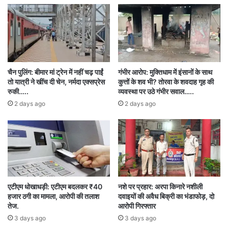
नौकरशाह अनिल कुमार टुटेजा और आलोक शुक्ला अक्टूबर
2019 में छत्तीसगढ़ हाईकोर्ट के जज के संपर्क में थे। उसी
जज की अदालत से 16 अक्तूबर 2019 को आलोक शुक्ला
को जमानत पर रिहाई का आदेश जारी हुआ था। इतना ही
नहीं ईडी का दावा है कि तत्कालीन महाधिवक्ता सतीश चंद्र
चैन पुलिंग: बीमार मां ट्रेन में नहीं चढ़ पाईं
गंभीर आरोप: मुक्तिधाम में इंसानों के साथ
तो यात्री ने खींच दी चेन, नर्मदा एक्सप्रेस
कुत्तों के शव भी? तोरवा के शवदाह गृह की
वर्मा दोनों दागियों और न्यायाधीश के बीच संपर्क बनाए हुए थे।
रुकी…..
व्यवस्था पर उठे गंभीर सवाल…..
2 days ago
2 days ago
‘नए सिरे से एक अलग स्वतंत्र एजेंसी से जांच कराई जाए
‘
ईडी के वकील सौरभ पांडेय ने बताया कि साल 2020 में
कोरोना लॉकडाउन शुरू होने के ठीक पहले अनिल टुटेजा
और डॉ.आलोक शुक्ला की अग्रिम जमानत अर्जी छत्तीसगढ़
एटीएम धोखाधड़ी: एटीएम बदलकर ₹40
नशे पर प्रहार: अरपा किनारे नशीली
हजार ठगी का मामला, आरोपी की तलाश
दवाइयों की अवैध बिक्री का भंडाफोड़, दो
हाईकोर्ट में फाइल की गई थी। हाईकोर्ट में इनकी जमानत
तेज.
आरोपी गिरफ्तार
अर्जी विचार करने के लिए रखा गया था जबकी बाकी सभी
3 days ago
3 days ago