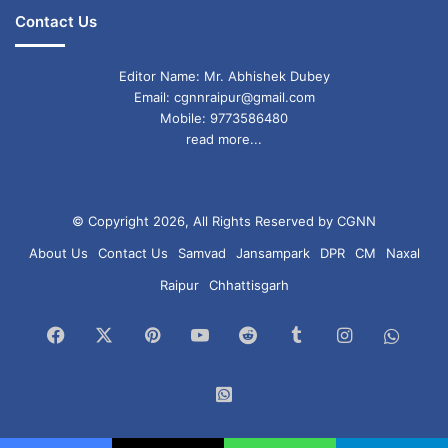
Contact Us
BJP
CG GOVT
CG NEWS
Editor Name: Mr. Abhishek Dubey
Cgnn news
CHHATISGARH
Email: cgnnraipur@gmail.com
Mobile: 9773586480
read more...
chhattisarh
GREEN GDP
SAAY SARKAAR
© Copyright 2026, All Rights Reserved by CGNN
About Us
Contact Us
Samvad
Jansampark
DPR
CM
Naxal
Raipur
Chhattisgarh
Facebook
X
Pinterest
YouTube
Reddit
Tumblr
Instagram
What
Chan
WhatsApp
Group