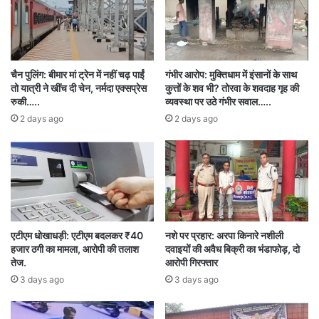
उल्लेखनीय है कि छत्तीसगढ़ राज्य मे संयुक्त वन प्रबंधन
कार्यक्रम ने स्थानीय समुदायों को और अधिक सशक्त बनाया
चैन पुलिंग: बीमार मां ट्रेन में नहीं चढ़ पाईं
गंभीर आरोप: मुक्तिधाम में इंसानों के साथ
है। गुरु घासीदास, कांगेर घाटी और इंद्रावती जैसे राष्ट्रीय
तो यात्री ने खींच दी चेन, नर्मदा एक्सप्रेस
कुत्तों के शव भी? तोरवा के शवदाह गृह की
रुकी…..
व्यवस्था पर उठे गंभीर सवाल…..
उद्यानों के साथ, छत्तीसगढ़ में प्रकृति आधारित पर्यटन के
2 days ago
2 days ago
लिए असीम संभावनाएं हैं। स्थानीय निवासियों को जंगल
सफारी, नेचर ट्रेल्स और इको-कैंपिंग जैसी सुविधाओं के
प्रबंधन में सक्रिय रूप से शामिल किया जा रहा है, जिससे न
केवल सामाजिक-आर्थिक विकास को बढ़ावा मिला है, बल्कि
पर्यावरण संरक्षण के प्रयासों को भी सशक्त किया गया है।
एटीएम धोखाधड़ी: एटीएम बदलकर ₹40
नशे पर प्रहार: अरपा किनारे नशीली
हजार ठगी का मामला, आरोपी की तलाश
दवाइयों की अवैध बिक्री का भंडाफोड़, दो
छत्तीसगढ़ का 44 प्रतिशत भू-भाग वन क्षेत्र से आच्छादित
तेज.
आरोपी गिरफ्तार
है। यह राज्य की ग्रामीण अर्थव्यवस्था के लिए एक मजबूत
3 days ago
3 days ago
आधार हैं और लाखों लोगों की आजीविका में महत्वपूर्ण भूमिका