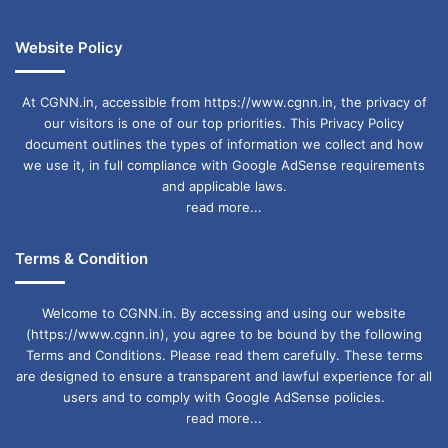
प्रदान होती है। इन वनों का गहरा आध्यात्मिक और धार्मिक
Website Policy
महत्व भी है, क्योंकि पवित्र स्थलों और देवगुड़ी जैसे क्षेत्रों के
माध्यम से ये आदिवासी विरासत और परंपराओं को संरक्षित
At CGNN.in, accessible from https://www.cgnn.in, the privacy of
our visitors is one of our top priorities. This Privacy Policy
रखते हैं। इसके अलावा छत्तीसगढ़ के वन अनेक नदियों का
document outlines the types of information we collect and how
we use it, in full compliance with Google AdSense requirements
उद्गम स्थल हैं, जो सतत जल प्रवाह, जलग्रहण क्षेत्र
and applicable laws.
संरक्षण और कृषि तथा आजीविका के लिए आवश्यक जैविक
read more...
पदार्थ से मृदा को समृद्ध करने में सहायक हैं। इन प्रत्यक्ष
Terms & Condition
लाभों का राज्य की सकल घरेलू उत्पाद (जीडीपी) पर व्यापक
आर्थिक प्रभाव पड़ता है। ये सभी लाभ ग्रामीण उद्योगों और
Welcome to CGNN.in. By accessing and using our website
(https://www.cgnn.in), you agree to be bound by the following
आजीविका को प्रोत्साहित करते हैं और राज्य के आर्थिक
Terms and Conditions. Please read them carefully. These terms
विकास में महत्वपूर्ण योगदान करते हैं
are designed to ensure a transparent and lawful experience for all
users and to comply with Google AdSense policies.
read more...