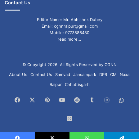
Contact Us
Editor Name: Mr. Abhishek Dubey
Email: cgnnraipur@gmail.com
Mobile: 9773586480
read more...
© Copyright 2026, All Rights Reserved by CGNN
About Us
Contact Us
Samvad
Jansampark
DPR
CM
Naxal
Raipur
Chhattisgarh
Facebook
X
Pinterest
YouTube
Reddit
Tumblr
Instagram
What
Chan
WhatsApp
Group