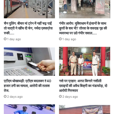
शिक्षा और दस्तावेजों की कमी बनी बड़ी समस्या
चैन पुलिंग: बीमार मां ट्रेन में नहीं चढ़ पाईं
गंभीर आरोप: मुक्तिधाम में इंसानों के साथ
तो यात्री ने खींच दी चेन, नर्मदा एक्सप्रेस
कुत्तों के शव भी? तोरवा के शवदाह गृह की
बस्ती में रहने वाले कई परिवारों के बच्चों की पढ़ाई जरूरी
रुकी…..
व्यवस्था पर उठे गंभीर सवाल…..
दस्तावेजों के अभाव में प्रभावित हो रही है। आधार कार्ड और
1 day ago
1 day ago
राशन कार्ड नहीं बनने के कारण कई बच्चे स्कूल से दूर हैं।
कई परिवारों को सरकारी योजनाओं का पूरा लाभ भी नहीं
मिल पा रहा है।
ग्रामीणों का कहना है कि कम उम्र में परिवार की
एटीएम धोखाधड़ी: एटीएम बदलकर ₹40
नशे पर प्रहार: अरपा किनारे नशीली
हजार ठगी का मामला, आरोपी की तलाश
दवाइयों की अवैध बिक्री का भंडाफोड़, दो
जिम्मेदारियां संभालने के कारण शिक्षा पीछे छूट जाती है। कई
तेज.
आरोपी गिरफ्तार
बच्चे स्कूल जाने की उम्र पार कर चुके हैं, लेकिन अब तक
2 days ago
2 days ago
शिक्षा व्यवस्था से नहीं जुड़ पाए हैं। दूसरी ओर, कुछ युवा
अपने बच्चों को पढ़ाने और बेहतर भविष्य देने की इच्छा भी