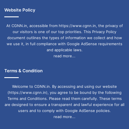
उनका मानना है कि इससे महिलाओं और बच्चों के स्वास्थ्य
पर प्रतिकूल प्रभाव पड़ता है।
Website Policy
At CGNN.in, accessible from https://www.cgnn.in, the privacy of
पहाड़ी कोरवा समाज में एक ओर पारंपरिक जीवनशैली और
our visitors is one of our top priorities. This Privacy Policy
सामाजिक मान्यताएं कायम हैं, वहीं दूसरी ओर शिक्षा, स्वास्थ्य
document outlines the types of information we collect and how
we use it, in full compliance with Google AdSense requirements
और जागरूकता के माध्यम से बदलाव की कोशिशें भी दिखाई
and applicable laws.
दे रही हैं। आने वाले समय में यह देखना महत्वपूर्ण होगा कि
read more...
परंपरा और आधुनिक सोच के बीच संतुलन किस दिशा में आगे
Terms & Condition
बढ़ता है।
Welcome to CGNN.in. By accessing and using our website
(https://www.cgnn.in), you agree to be bound by the following
ढुकू प्रथा पर बढ़ी चिंता
Terms and Conditions. Please read them carefully. These terms
are designed to ensure a transparent and lawful experience for all
पहाड़ी कोरवा समाज में कम उम्र में मातृत्व की चुनौती
users and to comply with Google AdSense policies.
read more...