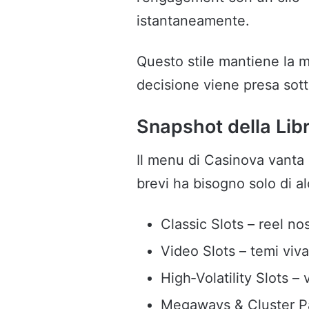
istantaneamente.
Questo stile mantiene la m
decisione viene presa sot
Snapshot della Libr
Il menu di Casinova vanta p
brevi ha bisogno solo di a
Classic Slots – reel n
Video Slots – temi viv
High‑Volatility Slots – 
Megaways & Cluster Pa