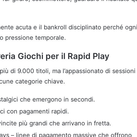
ente acuta e il bankroll disciplinato perché ogn
to pressione temporale.
eria Giochi per il Rapid Play
iù di 9.000 titoli, ma l’appassionato di sessioni
lcune categorie chiave.
ostalgici che emergono in secondi.
aci con pagamenti rapidi.
vincite più grandi che arrivano in fretta.
ys – linee di pagamento massive che offrono