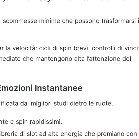
– scommesse minime che possono trasformarsi 
la velocità: cicli di spin brevi, controlli di vinci
mmediate che mantengono alta l’attenzione del
Emozioni Instantanee
ficata dai migliori studi dietro le ruote.
te e spin rapidissimi.
ibreria di slot ad alta energia che premiano con