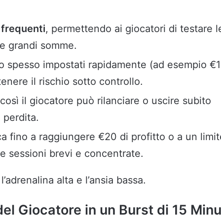
frequenti
, permettendo ai giocatori di testare l
e grandi somme.
 spesso impostati rapidamente (ad esempio €
nere il rischio sotto controllo.
 così il giocatore può rilanciare o uscire subito
 perdita.
a fino a raggiungere €20 di profitto o a un limit
e sessioni brevi e concentrate.
’adrenalina alta e l’ansia bassa.
el Giocatore in un Burst di 15 Minu