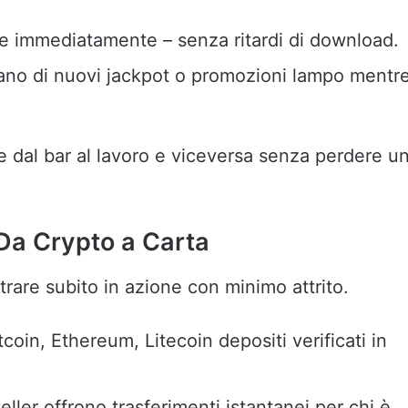
re immediatamente – senza ritardi di download.
sano di nuovi jackpot o promozioni lampo mentr
e dal bar al lavoro e viceversa senza perdere u
Da Crypto a Carta
trare subito in azione con minimo attrito.
tcoin, Ethereum, Litecoin depositi verificati in
teller offrono trasferimenti istantanei per chi è