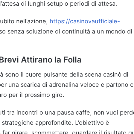
l’attesa di lunghi setup o periodi di attesa.
ubito nell’azione,
https://casinovaufficiale-
so senza soluzione di continuità a un mondo di
revi Attirano la Folla
tà sono il cuore pulsante della scena casinò di
per una scarica di adrenalina veloce e partono 
ro per il prossimo giro.
ti tra incontri o una pausa caffè, non vuoi perd
 strategiche approfondite. L’obiettivo è
far girare, scommettere, guardare il risultato q