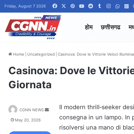
Facebook
X
Pinterest
YouTube
Reddit
Tumblr
Instagram
Whats
W
Friday, August 7 2026
होम
छत्तीसगढ
मध
Home
|
Uncategorized
|
Casinova: Dove le Vittorie Veloci Illumin
Casinova: Dove le Vittorie
Giornata
Il modern thrill‑seeker des
S
CGNN NEWS
e
consegna in un lampo. In p
May 20, 2026
n
risolversi una mano di blac
d