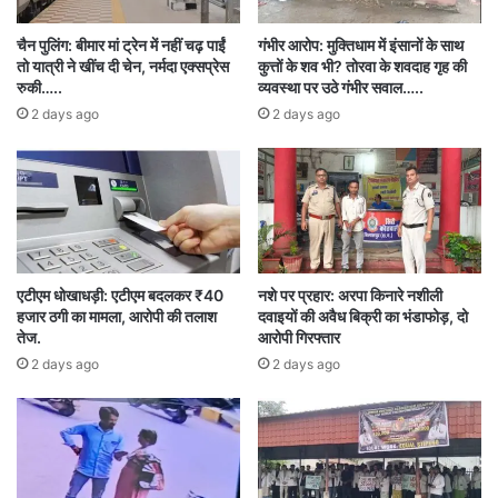
चैन पुलिंग: बीमार मां ट्रेन में नहीं चढ़ पाईं
गंभीर आरोप: मुक्तिधाम में इंसानों के साथ
तो यात्री ने खींच दी चेन, नर्मदा एक्सप्रेस
कुत्तों के शव भी? तोरवा के शवदाह गृह की
रुकी…..
व्यवस्था पर उठे गंभीर सवाल…..
2 days ago
2 days ago
एटीएम धोखाधड़ी: एटीएम बदलकर ₹40
नशे पर प्रहार: अरपा किनारे नशीली
हजार ठगी का मामला, आरोपी की तलाश
दवाइयों की अवैध बिक्री का भंडाफोड़, दो
तेज.
आरोपी गिरफ्तार
2 days ago
2 days ago