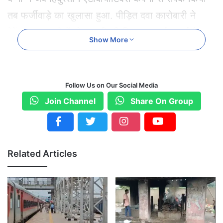
तब फर्जीवाड़े का खुलासा हुआ. पीड़ित दवा कारोबारी ने
देवेंद्र नगर थाने में धोखाधड़ी की शिकायत दर्ज कराई है.
Show More
फिलहाल पुलिस ने मामले में अज्ञात ठगों के खिलाफ FIR दर्ज
कर जांच शुरू कर दी है|
Follow Us on Our Social Media
Join Channel
Share On Group
Related Articles
Big News
Chhattisgarh apradh
Online Frod