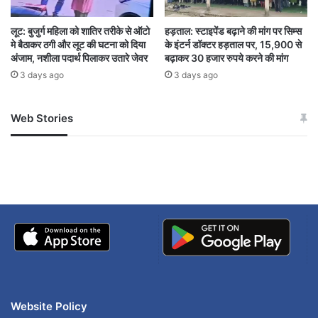
लूट: बुजुर्ग महिला को शातिर तरीके से ऑटो
हड़ताल: स्टाइपेंड बढ़ाने की मांग पर सिम्स
मे बैठाकर ठगी और लूट की घटना को दिया
के इंटर्न डॉक्टर हड़ताल पर, 15,900 से
अंजाम, नशीला पदार्थ पिलाकर उतारे जेवर
बढ़ाकर 30 हजार रुपये करने की मांग
3 days ago
3 days ago
Web Stories
जम्मू-कश्मीर में बारिश से
सोनम ने ही राजा को दिया था
अपडेट
खाई में धक्का… आरोपियों ने
बताई सच्चाई
Website Policy