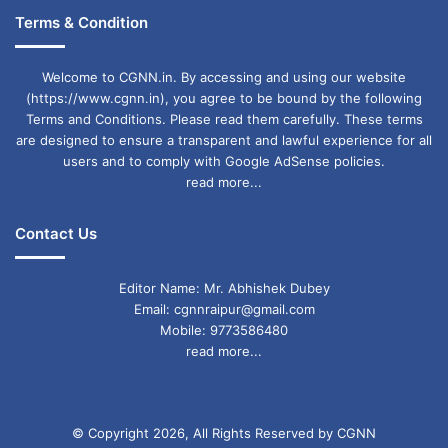
तीसरे पार्ट का इंतजार है। पहले दो पार्ट्स ने जिस तरह
Terms & Condition
बॉक्स ऑफिस पर धमाल मचाया है, उससे यह साफ है कि
Welcome to CGNN.in. By accessing and using our website
पुष्पा 3 और भी बड़ी सफलता हासिल करेगा। फिल्म के
(https://www.cgnn.in), you agree to be bound by the following
तीसरे भाग की कहानी और निर्देशन को लेकर काफ़ी अटकलें
Terms and Conditions. Please read them carefully. These terms
are designed to ensure a transparent and lawful experience for all
हैं, और फैंस का उत्साह अब और बढ़ गया है।
users and to comply with Google AdSense policies.
read more...
allu arjun
AMEER KHAN
Contact Us
BLOCKBUSTER HIT
Bollywood
Editor Name: Mr. Abhishek Dubey
DANGAL
Film "Pushpa 2: The Rule"
Email: cgnnraipur@gmail.com
Mobile: 9773586480
south actor
read more...
© Copyright 2026, All Rights Reserved by CGNN