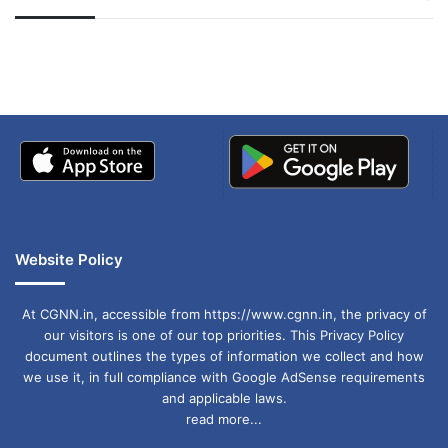
जम्मू-कश्मीर में बारिश से
सोनम ने ही राजा को दिया था
शुभकामनाएं।”
अपडेट
खाई में धक्का… आरोपियों ने
बताई सच्चाई
फिल्म की स्टार कास्ट
पुष्पा 2 में अल्लू अर्जुन, रश्मिका मंदाना और फहाद फासिल
मुख्य भूमिकाओं में हैं। फिल्म की स्टार कास्ट ने अपनी
शानदार एक्टिंग से दर्शकों को मंत्रमुग्ध किया है। अल्लू
अर्जुन ने अपने चरित्र पुष्पा के साथ लोगों का दिल जीत लिया
Website Policy
है, जबकि रश्मिका मंदाना और फहाद फासिल ने भी अपनी
अदाकारी से फिल्म को और भी बेहतरीन बना दिया है।
At CGNN.in, accessible from https://www.cgnn.in, the privacy of
our visitors is one of our top priorities. This Privacy Policy
document outlines the types of information we collect and how
पुष्पा 3 का इंतजार
we use it, in full compliance with Google AdSense requirements
and applicable laws.
read more...
पुष्पा 2 के शानदार प्रदर्शन के बाद, अब दर्शकों को फिल्म के