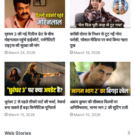
आमिर खान की बधाई
पुष्पा 2 की सफलता पर आमिर खान ने बधाई दी है। आमिर
दृश्यम 3 की नई रिलीज डेट के बीच
करीबी दोस्त के निधन से टूट गईं नोरा
मोहनलाल पहुंचे हाईकोर्ट, पर्सनैलिटी
फतेही, सोशल मीडिया पर बयां किया गहरा
खान की टीम ने सोशल मीडिया पर एक पोस्ट साझा किया,
राइट्स की सुरक्षा की मांग
दुख
जिसमें उन्होंने पुष्पा 2 की पूरी टीम को उनकी ब्लॉकबस्टर
March 24, 2026
March 16, 2026
सफलता के लिए बधाई दी। पोस्ट में लिखा था, “फिल्म की
ब्लॉकबस्टर सफलता के लिए आमिर खान प्रोडक्शन की ओर
से पुष्पा 2: द रूल की पूरी टीम को बहुत-बहुत बधाई! आपके
निरंतर सफलता की कामना करता हूं। प्यार, टीम AKP।”
धुरंधर 2 से पहले तीसरे पार्ट की चर्चा, मेकर्स
अक्षय कुमार की सीक्वल फिल्मों पर
बना सकते हैं बड़ा सिनेमैटिक यूनिवर्स
अनिश्चितता, भागम भाग 2 की शूटिंग टली
आमिर खान की इस बधाई का अल्लू अर्जुन ने भी जवाब
March 15, 2026
March 10, 2026
दिया। उन्होंने लिखा, “आपकी हार्दिक शुभकामनाओं के लिए
बहुत-बहुत धन्यवाद। AKP की पूरी टीम को हार्दिक
Web Stories