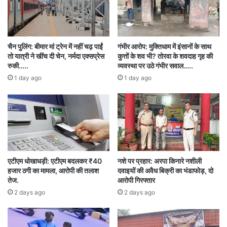
हुई है। उन्होंने कहा, “पार्टी जो भी फैसला लेती है, वह सोच-
समझकर लेती है।” भाजपा के नेता इस पूरे मामले में
बयानबाजी करने से बच रहे है। वहीं भाजपा के बागी
चैन पुलिंग: बीमार मां ट्रेन में नहीं चढ़ पाईं
गंभीर आरोप: मुक्तिधाम में इंसानों के साथ
नेता नूतन सिंह ठाकुर ने कहा, “मुझे अब तक कोई
तो यात्री ने खींच दी चेन, नर्मदा एक्सप्रेस
कुत्तों के शव भी? तोरवा के शवदाह गृह की
रुकी…..
व्यवस्था पर उठे गंभीर सवाल…..
आधिकारिक पत्र नहीं मिला है और न ही पार्टी की ओर से
1 day ago
1 day ago
किसी तरह की जानकारी दी गई है। मैं भाजपा का कार्यकर्ता
था, हूं और रहूंगा।”
BJP
Chairman election Hitanand Agarwal
एटीएम धोखाधड़ी: एटीएम बदलकर ₹40
नशे पर प्रहार: अरपा किनारे नशीली
Expulsion
Indiscipline
KORBA
हजार ठगी का मामला, आरोपी की तलाश
दवाइयों की अवैध बिक्री का भंडाफोड़, दो
तेज.
आरोपी गिरफ्तार
Nutan Singh Thakur
अनुशासनहीनता
2 days ago
2 days ago
कोरबा
निष्कासन
नूतन सिंह ठाकुर
भाजपा