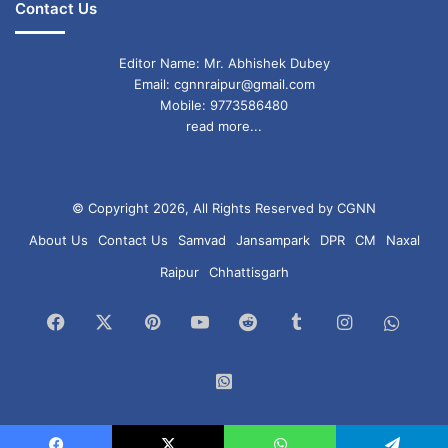
Contact Us
Editor Name: Mr. Abhishek Dubey
Email: cgnnraipur@gmail.com
Mobile: 9773586480
read more...
© Copyright 2026, All Rights Reserved by CGNN
About Us
Contact Us
Samvad
Jansampark
DPR
CM
Naxal
Raipur
Chhattisgarh
Facebook
X
Pinterest
YouTube
Reddit
Tumblr
Instagram
What
Chan
WhatsApp
Group