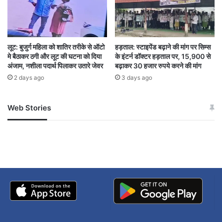
सभापति चुनाव
हितानंद अग्रवाल
लूट: बुजुर्ग महिला को शातिर तरीके से ऑटो
हड़ताल: स्टाइपेंड बढ़ाने की मांग पर सिम्स
मे बैठाकर ठगी और लूट की घटना को दिया
के इंटर्न डॉक्टर हड़ताल पर, 15,900 से
अंजाम, नशीला पदार्थ पिलाकर उतारे जेवर
बढ़ाकर 30 हजार रुपये करने की मांग
2 days ago
3 days ago
Web Stories
जम्मू-कश्मीर में बारिश से
सोनम ने ही राजा को दिया था
अपडेट
खाई में धक्का… आरोपियों ने
बताई सच्चाई