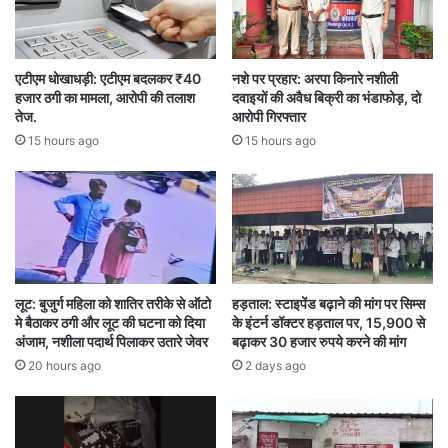
Bilaspur
BJP
city
congress
एटीएम धोखाधड़ी: एटीएम बदलकर ₹40
नशे पर प्रहार: अरपा किनारे नशीली
election
कांग्रेस
चुनाव
नगर
हजार ठगी का मामला, आरोपी की तलाश
दवाइयों की अवैध बिक्री का भंडाफोड़, दो
तेज.
आरोपी गिरफ्तार
बिलासपुर
बीजेपी
15 hours ago
15 hours ago
लूट: बुजुर्ग महिला को शातिर तरीके से ऑटो
हड़ताल: स्टाइपेंड बढ़ाने की मांग पर सिम्स
मे बैठाकर ठगी और लूट की घटना को दिया
के इंटर्न डॉक्टर हड़ताल पर, 15,900 से
अंजाम, नशीला पदार्थ पिलाकर उतारे जेवर
बढ़ाकर 30 हजार रुपये करने की मांग
20 hours ago
2 days ago