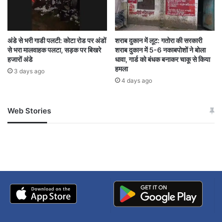
अंडे से भरी गाडी पलटी: कोटा रोड पर अंडों
शराब दुकान में लूट: गतोरा की सरकारी
से भरा मालवाहक पलटा, सड़क पर बिखरे
शराब दुकान में 5-6 नकाबपोशों ने बोला
हजारों अंडे
धावा, गार्ड को बंधक बनाकर चाकू से किया
हमला
3 days ago
4 days ago
Web Stories
जम्मू-कश्मीर में बारिश से
सोनम ने ही राजा को दिया था
अपडेट
खाई में धक्का… आरोपियों ने
बताई सच्चाई