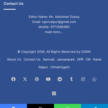
Contact Us
Editor Name: Mr. Abhishek Dubey
Email: cgnnraipur@gmail.com
Mobile: 9773586480
read more...
© Copyright 2026, All Rights Reserved by CGNN
About Us
Contact Us
Samvad
Jansampark
DPR
CM
Naxal
Raipur
Chhattisgarh
Facebook
X
Pinterest
YouTube
Reddit
Tumblr
Instagram
What
Chan
WhatsApp
Group