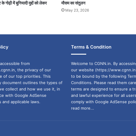
के गोढ़ी में बुनियादी मुद्दों को लेकर
मौसम का संतुलन
May 23, 2026
licy
Terms & Condition
accessible from
Welcome to CGNN.in. By accessin
cgnn.in, the privacy of our
our website (https://www.cgnn.in
ne of our top priorities. This
to be bound by the following Ter
cy document outlines the types of
Conditions. Please read them care
we collect and how we use it, in
terms are designed to ensure a t
ance with Google AdSense
and lawful experience for all user
 and applicable laws.
comply with Google AdSense polic
read more...