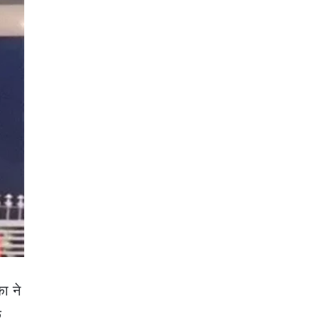
का ने
छ