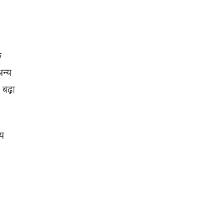
क
अन्य
 बढ़ा
लय