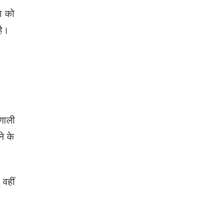
ा को
है।
रणाली
े के
 वहीं