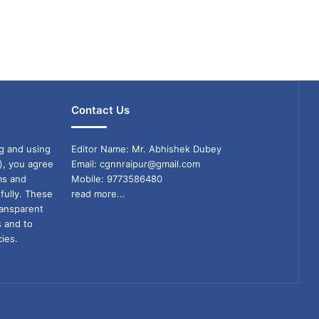
Contact Us
g and using
Editor Name: Mr. Abhishek Dubey
), you agree
Email: cgnnraipur@gmail.com
ms and
Mobile: 9773586480
fully. These
read more...
ransparent
s and to
ies.