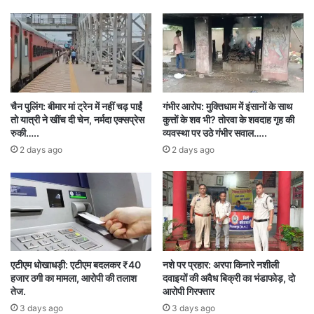
में किसी भी जगह चुनाव नहीं होने वाले।
“तो सिर्फ एक महीने में ही काम निपटाने की जल्दबाज़ी क्यों?”
बघेल ने सवाल किया।
उन्होंने BLO पर हमलों को लेकर चिंता जताई। उन्होंने कहा
चैन पुलिंग: बीमार मां ट्रेन में नहीं चढ़ पाईं
गंभीर आरोप: मुक्तिधाम में इंसानों के साथ
तो यात्री ने खींच दी चेन, नर्मदा एक्सप्रेस
कुत्तों के शव भी? तोरवा के शवदाह गृह की
कि उन्हें धमकियां मिल रही हैं, आत्महत्याएं हो रही हैं और
रुकी…..
व्यवस्था पर उठे गंभीर सवाल…..
2 days ago
2 days ago
घुसपैठियों की संख्या पर भी कोई स्पष्ट जानकारी नहीं है।
बघेल ने कहा कि गृह मंत्रालय द्वारा लिखे गए पत्र का भी
पालन नहीं हो रहा है।
संचार साथी ऐप पर उठाए सवाल
एटीएम धोखाधड़ी: एटीएम बदलकर ₹40
नशे पर प्रहार: अरपा किनारे नशीली
हजार ठगी का मामला, आरोपी की तलाश
दवाइयों की अवैध बिक्री का भंडाफोड़, दो
पूर्व मुख्यमंत्री ने डिपार्टमेंट ऑफ टेलिकम्युनिकेशन के उस
तेज.
आरोपी गिरफ्तार
3 days ago
3 days ago