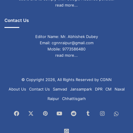
बयानबाज़ी जारी है।
read more...
Contact Us
Bhupesh Baghel Attacks Government
Editor Name: Mr. Abhishek Dubey
छत्तीसगढ़
रायपुर
Email: cgnnraipur@gmail.com
Mobile: 9773586480
read more...
© Copyright 2026, All Rights Reserved by CGNN
About Us
Contact Us
Samvad
Jansampark
DPR
CM
Naxal
Raipur
Chhattisgarh
Facebook
X
Pinterest
YouTube
Reddit
Tumblr
Instagram
What
Chan
WhatsApp