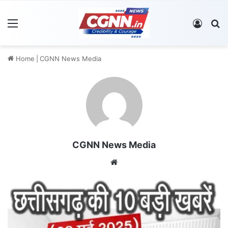
Menu
Log In
S
Home
|
CGNN News Media
CGNN News Media
We
bsi
te