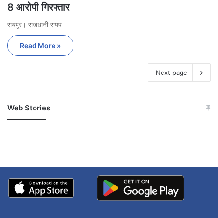
8 आरोपी गिरफ्तार
रायपुर। राजधानी रायप
Read More »
Next page
Web Stories
जम्मू-कश्मीर में बारिश से
सोनम ने ही राजा को दिया था
अपडेट
खाई में धक्का… आरोपियों ने
बताई सच्चाई