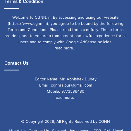
Terms & Condition
Welcome to CGNN.in. By accessing and using our website
(https://www.cgnn.in), you agree to be bound by the following
Terms and Conditions. Please read them carefully. These terms
are designed to ensure a transparent and lawful experience for all
users and to comply with Google AdSense policies.
read more...
Contact Us
Editor Name: Mr. Abhishek Dubey
Email: cgnnraipur@gmail.com
Mobile: 9773586480
read more...
© Copyright 2026, All Rights Reserved by CGNN
About Us
Contact Us
Samvad
Jansampark
DPR
CM
Naxal