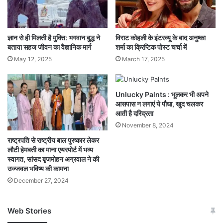
बनाने वाला यू-ट्यूबर खंडवा से गिरफ्तार.. HDFC BANK
अक्टूबर में, एक दिन में 535 मिलियन यूपीआई लेनदेन होते
ज्ञान से ही मिलती है मुक्ति: भगवान बुद्ध ने
विराट कोहली के इंटरव्यू के बाद अनुष्का
थे। इस दौरान औसत दैनिक लेनदेन राशि 75,801 करोड़
बताया सहज जीवन का वैज्ञानिक मार्ग
शर्मा का क्रिप्टिक पोस्ट चर्चा में
रुपये थी। इसके विपरीत, सितंबर में प्रतिदिन औसतन 501
May 12, 2025
March 17, 2025
मिलियन लेनदेन हुए, जिनकी कुल कीमत 68,800 करोड़
रुपये थी। तत्काल भुगतान सेवा (आईएमपीएस) ने अक्टूबर में
Unlucky Palnts : भूलकर भी अपने
आसपास न लगाएं ये पौधा, खुद चलकर
467 मिलियन लेनदेन संभाले, जो सितंबर में 430 मिलियन
आती है दरिद्रता
November 8, 2024
लेनदेन से 9% अधिक है। IMPS का उपयोग करके किए
राष्ट्रपति से राष्ट्रीय बाल पुरष्कार लेकर
गए लेनदेन का मूल्य पिछले महीने 11% बढ़ गया।
लौटी हेमबती का माना एयरपोर्ट में भव्य
स्वागत, सांसद बृजमोहन अग्रवाल ने की
उज्जवल भविष्य की कामना
होम
December 27, 2024
वेब स्टोरीज
New
Web Stories
ओपिनियन
जम्मू-कश्मीर में बारिश से
सोनम ने ही राजा को दिया था