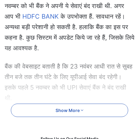
e
नवम्बर को भी बैंक ने अपनी ये सेवाएं बंद राखी थी. अगर
m
आप भी
HDFC BANK
के उपभोक्ता हैं. सावधान रहें।
a
i
अन्यथा बड़ी परेशानी हो सकती है. हलाकि बैंक का इस पर
l
कहना है. कुछ सिस्टम में अपडेट किये जा रहे हैं, जिसके लिये
यह आवश्यक है.
बैंक की वेबसाइट बताती है कि 23 नवंबर आधी रात से सुबह
तीन बजे तक तीन घंटे के लिए यूपीआई सेवा बंद रहेगी।
इसके पहले 5 नवम्बर को भी UPI सेवाएं बैंक ने बंद राखी
थी.
Show More
Read More :
सोना-चांदी के बाद अब LPG सिलिंडर के भी दाम होंगे
कम!, होने जा रहा यह बदलाव HDFC BANK
क्या काम नहीं करेगा?
Follow Us on Our Social Media