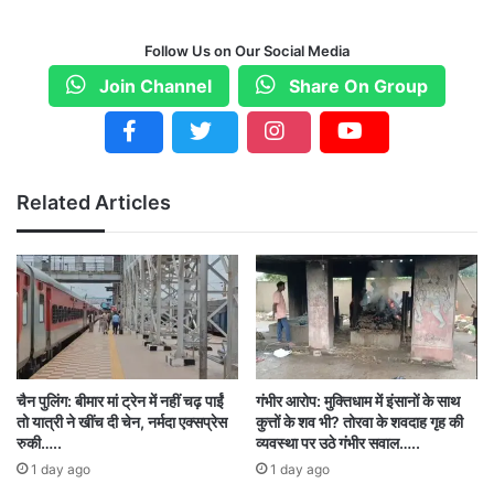
हमले के बाद नाबालिग आरोपी मौके से फरार हो गया है।
पुलिस ने मामले की गंभीरता को देखते हुए आरोपी की तलाश
Follow Us on Our Social Media
शुरू कर दी है। पुलिस ने फरार आरोपी के बारे में जानकारी
Join Channel
Share On Group
जुटाने के लिए कई स्थानों पर छापेमारी की है और सुरागों की
तलाश कर रही है।
Related Articles
टिकरापारा थाना पुलिस ने मामले की जांच शुरू कर दी है
और स्थानीय लोगों से घटना के संबंध में पूछताछ की जा रही
है। पुलिस का कहना है कि जल्द ही आरोपी को गिरफ्तार कर
लिया जाएगा।
चैन पुलिंग: बीमार मां ट्रेन में नहीं चढ़ पाईं
गंभीर आरोप: मुक्तिधाम में इंसानों के साथ
तो यात्री ने खींच दी चेन, नर्मदा एक्सप्रेस
कुत्तों के शव भी? तोरवा के शवदाह गृह की
रुकी…..
व्यवस्था पर उठे गंभीर सवाल…..
1 day ago
1 day ago