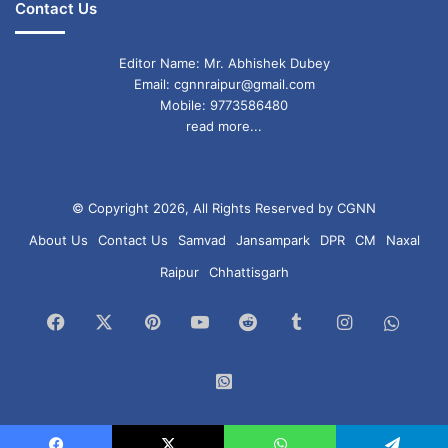
Contact Us
Editor Name: Mr. Abhishek Dubey
Email: cgnnraipur@gmail.com
Mobile: 9773586480
read more...
© Copyright 2026, All Rights Reserved by CGNN
About Us
Contact Us
Samvad
Jansampark
DPR
CM
Naxal
Raipur
Chhattisgarh
Facebook
X
Pinterest
YouTube
Reddit
Tumblr
Instagram
What
Chan
WhatsApp
Group