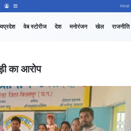
am
tsApp Channel
WhatsApp Group
Log In
Sidebar
Hindi
्यप्रदेश
वेब स्टोरीज
देश
मनोरंजन
खेल
राजनीति
बड़ी का आरोप