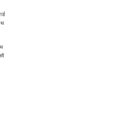
र्ड
पथ
पथ
में