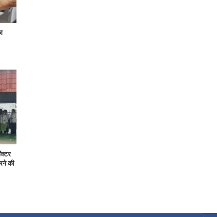
ा
ॉक्टर
रने की