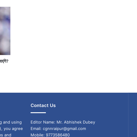
जाएंगे?
Contact Us
g and using
Editor Name: Mr. Abhishek Dubey
), you agree
Email: cgnnraipur@gmail.com
ms and
Mobile: 9773586480