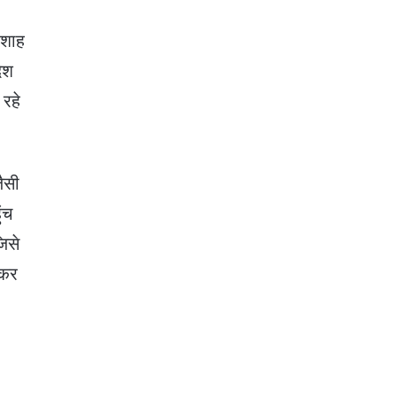
 शाह
ेश
 रहे
ैसी
ंच
िसे
हकर