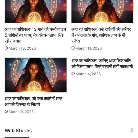
शुभ रंग
: सफेद
शुभ संख्या
: 2
शुभ मुहूर्त
: शाम 4:00 से 5:00 बजे
आज का राशिफल: 13 मार्च को चमकेगा इन
आज का राशिफल: कई राशियों को करियर
5 राशियों का भाग्य; मेष को धन लाभ, सिंह
में सफलता के योग, आर्थिक लाभ के भी
सिंह (Leo)
: करियर में तरक्की के अवसर मिलेंगे। अपने
रहें सावधान
संकेत
March 13, 2026
March 11, 2026
विचारों को दूसरों से साझा करें।
आज का राशिफल: जानिए आज किस राशि
शुभ रंग
: सुनहरा
को मिलेगा लाभ, किसे बरतनी होगी सावधानी
शुभ संख्या
: 3
March 4, 2026
शुभ मुहूर्त
: सुबह 11:00 से 12:00 बजे
आज का राशिफल: पढ़े क्या कहते हैं आज
कन्या (Virgo)
: परिवार में खुशियाँ रहेंगी। सामाजिक कार्यों
आपकी किस्मत के सितारे
में भाग लें।
March 6, 2026
शुभ रंग
: नीला
Web Stories
शुभ संख्या
: 7
जम्मू-कश्मीर में बारिश से
सोनम ने ही राजा को दिया था