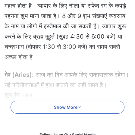
e
महत्व होता है। व्यापार के लिए नीला या सफेद रंग के कपड़े
m
पहनना शुभ माना जाता है। 8 और 9 शुभ संख्याएं व्यवसाय
a
i
के नाम या लोगो में इस्तेमाल की जा सकती हैं। व्यापार शुरू
l
करने के लिए ब्रह्म मुहूर्त (सुबह 4:30 से 6:00 बजे) या
चन्द्रभाग (दोपहर 1:30 से 3:00 बजे) का समय सबसे
अच्छा होता है।
मेष (Aries)
: आज का दिन आपके लिए सकारात्मक रहेगा।
नई परियोजनाओं में हाथ डालने का सही समय है।
शुभ रंग
: लाल
शुभ संख्या
: 1
Show More
शुभ मुहूर्त
: सुबह 10:00 से 11:00 बजे
वृषभ (Taurus)
: आर्थिक मामलों में सुधार होगा। परिवार के
Follow Us on Our Social Media