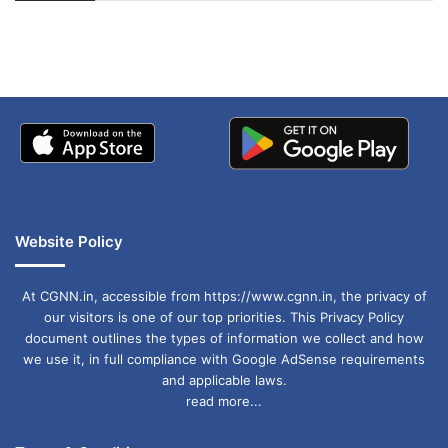
अपडेट
खाई में धक्का… आरोपियों ने
शुभ मुहूर्त
: दोपहर 1:00 से 2:00 बजे
बताई सच्चाई
तुला (Libra)
: प्रेम संबंधों में मधुरता आएगी। यात्रा की
योजना बन सकती है।
शुभ रंग
: गुलाबी
शुभ संख्या
: 4
शुभ मुहूर्त
: सुबह 8:00 से 9:00 बजे
Website Policy
वृश्चिक (Scorpio)
: आज का दिन आपके लिए अनुकूल है।
At CGNN.in, accessible from https://www.cgnn.in, the privacy of
नए संपर्क बनाने का प्रयास करें।
our visitors is one of our top priorities. This Privacy Policy
शुभ रंग
: बैगनी
document outlines the types of information we collect and how
we use it, in full compliance with Google AdSense requirements
शुभ संख्या
: 9
and applicable laws.
read more...
शुभ मुहूर्त
: शाम 3:00 से 4:00 बजे