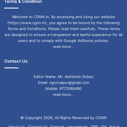
Terms & Condition
धनु (Sagittarius)
: नए प्रोजेक्ट पर काम करने का मौका
मिलेगा। खुद पर विश्वास रखें।
Welcome to CGNN.in. By accessing and using our website
(https://www.cgnn.in), you agree to be bound by the following
शुभ रंग
: नारंगी
Terms and Conditions. Please read them carefully. These terms
शुभ संख्या
: 8
are designed to ensure a transparent and lawful experience for all
users and to comply with Google AdSense policies.
शुभ मुहूर्त
: सुबह 10:30 से 11:30 बजे
read more...
मकर (Capricorn)
: परिवार के साथ समय बिताने का
Contact Us
अवसर मिलेगा। स्वास्थ्य का ध्यान रखें।
Editor Name: Mr. Abhishek Dubey
शुभ रंग
: काला
Email: cgnnraipur@gmail.com
शुभ संख्या
: 1
Mobile: 9773586480
read more...
शुभ मुहूर्त
: शाम 5:00 से 6:00 बजे
कुम्भ (Aquarius)
: सामाजिक गतिविधियों में भाग लें। नए
© Copyright 2026, All Rights Reserved by CGNN
दोस्त बनेंगे।
About Us
Contact Us
Samvad
Jansampark
DPR
CM
Naxal