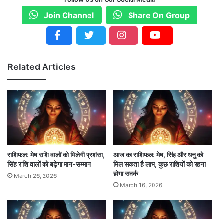
साथ समय बिताने का मौका मिलेगा।
Join Channel
Share On Group
शुभ रंग
: हरा
शुभ संख्या
: 6
शुभ मुहूर्त
: दोपहर 2:00 से 3:00 बजे
Related Articles
मिथुन (Gemini)
: आज का दिन आपके लिए खुशनुमा
रहेगा। कुछ नया सीखने का अवसर मिलेगा।
शुभ रंग
: पीला
शुभ संख्या
: 5
राशिफल: मेष राशि वालों को मिलेगी प्रशंसा,
आज का राशिफल: मेष, सिंह और धनु को
शुभ मुहूर्त
: सुबह 9:00 से 10:00 बजे
सिंह राशि वालों को बढ़ेगा मान-सम्मान
मिल सकता है लाभ, कुछ राशियों को रहना
होगा सतर्क
March 26, 2026
March 16, 2026
कर्क (Cancer)
: स्वास्थ्य के प्रति सावधानी बरतें। किसी
करीबी से बहस हो सकती है, संयम रखें।