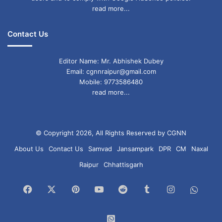
read more...
Contact Us
Editor Name: Mr. Abhishek Dubey
Email: cgnnraipur@gmail.com
Mobile: 9773586480
read more...
© Copyright 2026, All Rights Reserved by CGNN
About Us
Contact Us
Samvad
Jansampark
DPR
CM
Naxal
Raipur
Chhattisgarh
Facebook
X
Pinterest
YouTube
Reddit
Tumblr
Instagram
What
Chan
WhatsApp