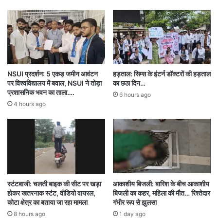
सांस ली है, वहीं मामले में आगे की कानूनी कार्रवाई की जा
रही है।
NSUI प्रदर्शन: 5 एकड़ जमीन आवंटन
हड़ताल: सिम्स के इंटर्न डॉक्टरों की हड़ताल
पर विश्वविद्यालय में बवाल, NSUI ने तोड़ा
का छठा दिन…
54 bonded labourers rescued from Gujarat
प्रशासनिक भवन का ताला….
6 hours ago
4 hours ago
Bilaspur
chhattisgarh
स्टंटबाजी: चलती बाइक की सीट पर खड़ा
आकाशीय बिजली: बारिश के बीच आकाशीय
होकर खतरनाक स्टंट, वीडियो वायरल,
बिजली का कहर, महिला की मौत… रिश्तेदार
कोटा क्षेत्र का बताया जा रहा मामला
गंभीर रूप से झुलसा
8 hours ago
1 day ago