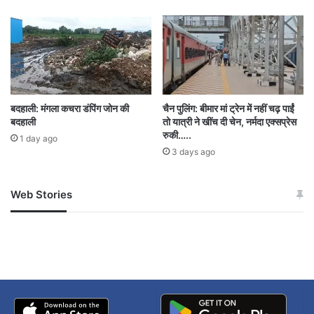
बदहाली: मंगला कचरा डंपिंग जोन की
चैन पुलिंग: बीमार मां ट्रेन में नहीं चढ़ पाईं
बदहाली
तो यात्री ने खींच दी चेन, नर्मदा एक्सप्रेस
रुकी…..
1 day ago
3 days ago
Web Stories
जम्मू-कश्मीर में बारिश से
सोनम ने ही राजा को दिया था
अपडेट
खाई में धक्का… आरोपियों ने
बताई सच्चाई