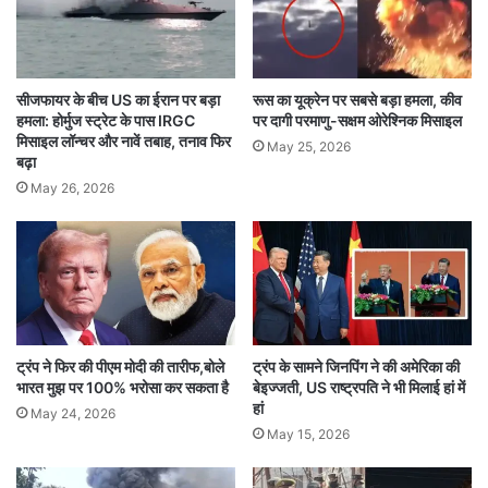
visas
अमेरिका
आदेश
चीन
छोड़ने
देश
भारतीय
रद्द
वीजा
सीजफायर के बीच US का ईरान पर बड़ा
रूस का यूक्रेन पर सबसे बड़ा हमला, कीव
हमला: होर्मुज स्ट्रेट के पास IRGC
पर दागी परमाणु-सक्षम ओरेश्निक मिसाइल
मिसाइल लॉन्चर और नावें तबाह, तनाव फिर
May 25, 2026
बढ़ा
May 26, 2026
ट्रंप ने फिर की पीएम मोदी की तारीफ,बोले
ट्रंप के सामने जिनपिंग ने की अमेरिका की
भारत मुझ पर 100% भरोसा कर सकता है
बेइज्जती, US राष्ट्रपति ने भी मिलाई हां में
हां
May 24, 2026
May 15, 2026