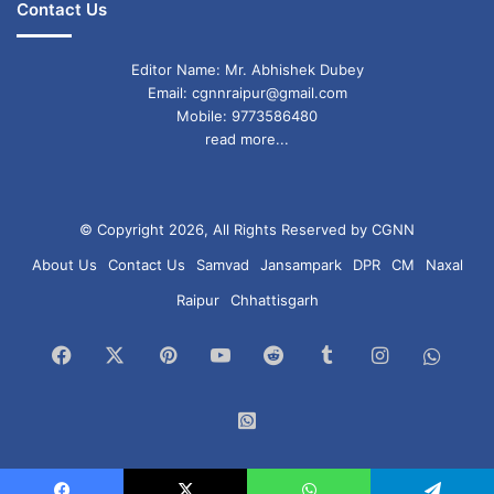
Contact Us
Editor Name: Mr. Abhishek Dubey
Email: cgnnraipur@gmail.com
Mobile: 9773586480
read more...
© Copyright 2026, All Rights Reserved by CGNN
About Us
Contact Us
Samvad
Jansampark
DPR
CM
Naxal
Raipur
Chhattisgarh
Facebook
X
Pinterest
YouTube
Reddit
Tumblr
Instagram
What
Chan
WhatsApp
Group