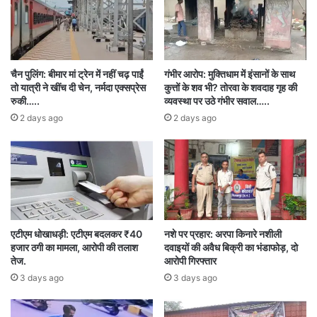
गोंडवाना और जेडी ट्रेनें भी प्रभावित होंगी। 24 से 27
अगस्त तक गोंदिया-झारसुगुड़ा पैसेंजर बिलासपुर-झारसुगुड़ा
के बीच रद्द रहेगी। 23, 25 और 26 अगस्त को निजामुद्दीन-
चैन पुलिंग: बीमार मां ट्रेन में नहीं चढ़ पाईं
गंभीर आरोप: मुक्तिधाम में इंसानों के साथ
रायगढ़ गोंडवाना एक्सप्रेस केवल बिलासपुर तक ही चलेगी।
तो यात्री ने खींच दी चेन, नर्मदा एक्सप्रेस
कुत्तों के शव भी? तोरवा के शवदाह गृह की
रुकी…..
व्यवस्था पर उठे गंभीर सवाल…..
25, 27 और 28 अगस्त को रायगढ़-निजामुद्दीन गोंडवाना
2 days ago
2 days ago
बिलासपुर से ही रवाना होगी।
इसके अलावा, 31 अगस्त से 15 सितंबर तक 30 अन्य ट्रेनें
भी रद्द रहेंगी। रेलवे प्रशासन ने यात्रियों से अपील की है कि
वे अपने सफर की योजना पहले से बनाएं और किसी भी
एटीएम धोखाधड़ी: एटीएम बदलकर ₹40
नशे पर प्रहार: अरपा किनारे नशीली
असुविधा के लिए वैकल्पिक मार्ग का उपयोग करें। रेल काम
हजार ठगी का मामला, आरोपी की तलाश
दवाइयों की अवैध बिक्री का भंडाफोड़, दो
तेज.
आरोपी गिरफ्तार
की वजह से ट्रेनें रद्द करने का यह निर्णय यात्रियों की सुरक्षा
3 days ago
3 days ago
और रेल परियोजना की तेजी से पूरी होने के लिए आवश्यक
बताया गया है।