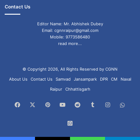
Contact Us
Editor Name: Mr. Abhishek Dubey
Email: cgnnraipur@gmail.com
Mobile: 9773586480
read more...
© Copyright 2026, All Rights Reserved by CGNN
About Us
Contact Us
Samvad
Jansampark
DPR
CM
Naxal
Raipur
Chhattisgarh
Facebook
X
Pinterest
YouTube
Reddit
Tumblr
Instagram
What
Chan
WhatsApp
Group