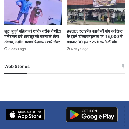
23 से 27 अगस्त ट्रेन कैंसिल
Bengal
लूट: बुजुर्ग महिला को शातिर तरीके से ऑटो
हड़ताल: स्टाइपेंड बढ़ाने की मांग पर सिम्स
Bilaspur-Jharsuguda rail line project
मे बैठाकर ठगी और लूट की घटना को दिया
के इंटर्न डॉक्टर हड़ताल पर, 15,900 से
अंजाम, नशीला पदार्थ पिलाकर उतारे जेवर
बढ़ाकर 30 हजार रुपये करने की मांग
Diverted route
Electrification work
3 days ago
4 days ago
Fourth line construction
Web Stories
जम्मू-कश्मीर में बारिश से
सोनम ने ही राजा को दिया था
Gondwana Express
Gujarat
अपडेट
खाई में धक्का… आरोपियों ने
Howrah-Pune Duronto Express
बताई सच्चाई
Inconvenience of passengers
JAMMU
Jharkhand
Maharashtra
Nizamuddin-Raigad train
Odisha