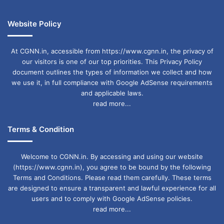
Railway administration
Rajasthan
Website Policy
Train cancelled from 23 to 27 August
Train operation
ओडिशा
गुजरात
At CGNN.in, accessible from https://www.cgnn.in, the privacy of
our visitors is one of our top priorities. This Privacy Policy
गोंडवाना एक्सप्रेस
चौथी लाइन निर्माण
document outlines the types of information we collect and how
we use it, in full compliance with Google AdSense requirements
छत्तीसगढ़ ट्रेन रद्द
जम्मू
झारखंड
and applicable laws.
read more...
ट्रेन संचालन
निजामुद्दीन-रायगढ़ ट्रेन
Terms & Condition
परिवर्तित मार्ग
बंगाल
बिलासपुर-झारसुगुड़ा रेल लाइन परियोजना
महाराष्ट्र
Welcome to CGNN.in. By accessing and using our website
(https://www.cgnn.in), you agree to be bound by the following
यात्रियों की असुविधा
राजस्थान
रेलवे प्रशासन
Terms and Conditions. Please read them carefully. These terms
are designed to ensure a transparent and lawful experience for all
विद्युतीकरण काम
users and to comply with Google AdSense policies.
read more...
हावड़ा-पुणे दूरंतो एक्सप्रेसChhattisgarh train cancelled