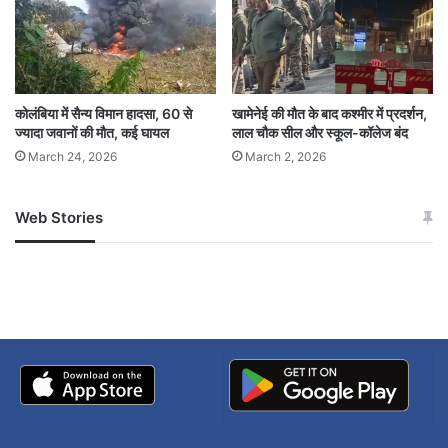
कोलंबिया में सैन्य विमान हादसा, 60 से
खामेनेई की मौत के बाद कश्मीर में प्रदर्शन,
17 Christian houses burnt
17 ईसाइयों के
ज्यादा जवानों की मौत, कई घायल
लाल चौक सील और स्कूल-कॉलेज बंद
March 24, 2026
March 2, 2026
after threats
Bangladesh
Christmas
rioters set them on fire
Web Stories
जम्मू-कश्मीर में बारिश से
सोनम ने ही राजा को दिया था
अपडेट
खाई में धक्का… आरोपियों ने
आग लगाई
उपद्रवियों ने
के बाद
क्रिसमस
बताई सच्चाई
घर जलाए
धमकी देने
बांग्लादेश