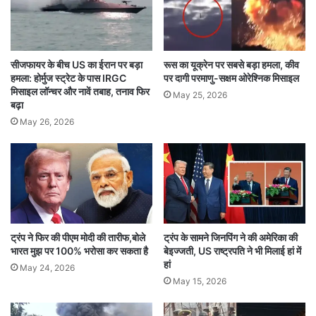
शाम जब सभी लोग क्रिसमस के मौके पर पड़ोस के चर्च में
प्रार्थना करने गए तो उपद्रवियों ने खालीपन का फायदा
उठाकर घरों को जला दिया।
सीजफायर के बीच US का ईरान पर बड़ा
रूस का यूक्रेन पर सबसे बड़ा हमला, कीव
हमला: होर्मुज स्ट्रेट के पास IRGC
पर दागी परमाणु-सक्षम ओरेश्निक मिसाइल
वहीं, ईसाई समुदाय से जुड़े लोगों ने बताया कि ये उनकी ही
मिसाइल लॉन्चर और नावें तबाह, तनाव फिर
May 25, 2026
बढ़ा
जमीन है। पहले इस इलाके का नाम तंगझिरी पारा था। इस
May 26, 2026
पर बेनजीर अहमद के लोगों ने कब्जा कर लिया था और यहां
का नाम बदलकर एसपी गार्डन कर दिया था।
पीड़ित परिवार
के सदस्य गंगा मणि त्रिपुरा ने कहा कि उन्हें 17 नवंबर से ही
इलाका खाली करने को कहा जा रहा था। वे यहां रहने के
लिए बड़ी रकम की मांग कर रहे थे। गंगा ने कहा कि उसने
ट्रंप ने फिर की पीएम मोदी की तारीफ,बोले
ट्रंप के सामने जिनपिंग ने की अमेरिका की
भारत मुझ पर 100% भरोसा कर सकता है
बेइज्जती, US राष्ट्रपति ने भी मिलाई हां में
स्टीफन त्रिपुरा समेत 15 लोगों के खिलाफ लामा पुलिस
हां
May 24, 2026
May 15, 2026
स्टेशन में शिकायत दर्ज कराई थी, लेकिन पुलिस ने कोई
एक्शन नहीं लिया।