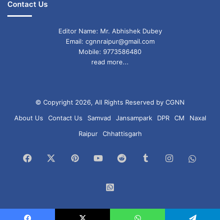
Contact Us
Editor Name: Mr. Abhishek Dubey
Email: cgnnraipur@gmail.com
Mobile: 9773586480
read more...
© Copyright 2026, All Rights Reserved by CGNN
About Us
Contact Us
Samvad
Jansampark
DPR
CM
Naxal
Raipur
Chhattisgarh
Facebook
X
Pinterest
YouTube
Reddit
Tumblr
Instagram
What
Chan
WhatsApp
Group