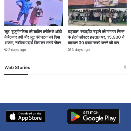
लूट: बुजुर्ग महिला को शातिर तरीके से ऑटो
हड़ताल: स्टाइपेंड बढ़ाने की मांग पर सिम्स
मे बैठाकर ठगी और लूट की घटना को दिया
के इंटर्न डॉक्टर हड़ताल पर, 15,900 से
अंजाम, नशीला पदार्थ पिलाकर उतारे जेवर
बढ़ाकर 30 हजार रुपये करने की मांग
2 days ago
3 days ago
Web Stories
जम्मू-कश्मीर में बारिश से
सोनम ने ही राजा को दिया था
अपडेट
खाई में धक्का… आरोपियों ने
बताई सच्चाई