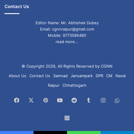
Contact Us
Editor Name: Mr. Abhishek Dubey
Email: cgnnraipur@gmail.com
Mobile: 9773586480
read more...
© Copyright 2026, All Rights Reserved by CGNN
About Us
Contact Us
Samvad
Jansampark
DPR
CM
Naxal
Raipur
Chhattisgarh
Facebook
X
Pinterest
YouTube
Reddit
Tumblr
Instagram
What
Chan
WhatsApp
Group