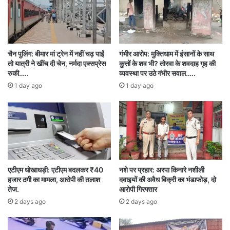
ambikapur news
police
अपराध
चैन पुलिंग: बीमार मां ट्रेन में नहीं चढ़ पाईं
गंभीर आरोप: मुक्तिधाम में इंसानों के साथ
तो यात्री ने खींच दी चेन, नर्मदा एक्सप्रेस
कुत्तों के शव भी? तोरवा के शवदाह गृह की
छत्तीसगढ़
फरार आरोपी
रुकी…..
व्यवस्था पर उठे गंभीर सवाल…..
1 day ago
1 day ago
एटीएम धोखाधड़ी: एटीएम बदलकर ₹40
नशे पर प्रहार: अरपा किनारे नशीली
हजार ठगी का मामला, आरोपी की तलाश
दवाइयों की अवैध बिक्री का भंडाफोड़, दो
तेज.
आरोपी गिरफ्तार
2 days ago
2 days ago