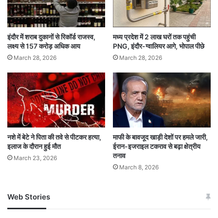
बच्चे और सास घर पर ही थे. अब इंदौर पुलिस इस सुसाइड
केस की जांच कर रही है.
इंदौर में शराब दुकानों से रिकॉर्ड राजस्व,
मध्य प्रदेश में 2 लाख घरों तक पहुंची
लक्ष्य से 157 करोड़ अधिक आय
PNG, इंदौर-ग्वालियर आगे, भोपाल पीछे
March 28, 2026
March 28, 2026
नशे में बेटे ने पिता की तवे से पीटकर हत्या,
माफी के बावजूद खाड़ी देशों पर हमले जारी,
इलाज के दौरान हुई मौत
ईरान-इजराइल टकराव से बढ़ा क्षेत्रीय
तनाव
March 23, 2026
March 8, 2026
Web Stories
जम्मू-कश्मीर में बारिश से
सोनम ने ही राजा को दिया था
अपडेट
खाई में धक्का… आरोपियों ने