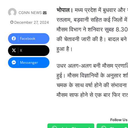
भोपाल।
मध्य प्रदेश में बुधवार और
S
CGNN NEWS
e
रतलाम, बड़वानी सहित कई जिलों में 
December 27, 2024
n
मौसम विभाग ने शनिवार सुबह 8.30 
d
a
की चेतावनी जारी की है। बादल बने 
Facebook
n
हुआ है।
e
X
m
a
Messenger
उधर अलग-अलग बनी मौसम प्रणालियों 
i
l
हुई। मौसम विज्ञानियों के अनुसार शन
चमक के साथ वर्षा होने की संभावना
मौसम साफ होने से एक बार फिर रात 
Follow Us