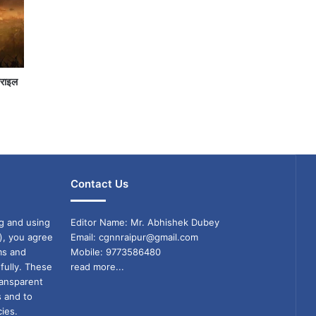
जराइल
Contact Us
g and using
Editor Name: Mr. Abhishek Dubey
), you agree
Email: cgnnraipur@gmail.com
ms and
Mobile: 9773586480
fully. These
read more...
ransparent
s and to
ies.