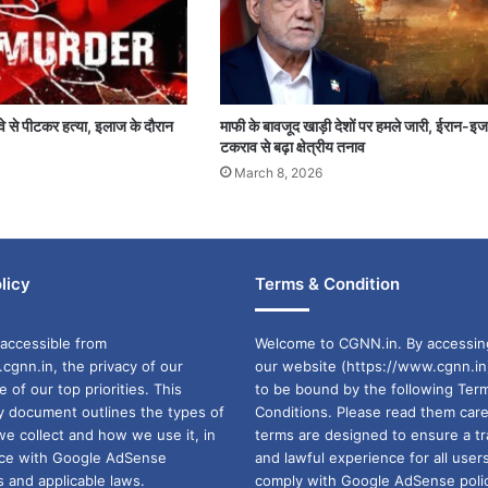
 तवे से पीटकर हत्या, इलाज के दौरान
माफी के बावजूद खाड़ी देशों पर हमले जारी, ईरान-इ
टकराव से बढ़ा क्षेत्रीय तनाव
March 8, 2026
licy
Terms & Condition
accessible from
Welcome to CGNN.in. By accessin
cgnn.in, the privacy of our
our website (https://www.cgnn.in
ne of our top priorities. This
to be bound by the following Ter
cy document outlines the types of
Conditions. Please read them care
we collect and how we use it, in
terms are designed to ensure a t
ance with Google AdSense
and lawful experience for all user
 and applicable laws.
comply with Google AdSense polic