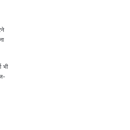
।
ने
ना
ा भी
रज-