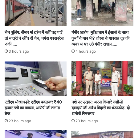
बेहद किफायती भी है।
सोशल मीडिया पर वीडियो के वायरल होते ही यूजरों की
चैन पुलिंग: बीमार मां ट्रेन में नहीं चढ़ पाईं
गंभीर आरोप: मुक्तिधाम में इंसानों के साथ
प्रतिक्रियाओं की बाढ़ आ गई। एक यूजर ने लिखा, “वंदे
तो यात्री ने खींच दी चेन, नर्मदा एक्सप्रेस
कुत्तों के शव भी? तोरवा के शवदाह गृह की
रुकी…..
व्यवस्था पर उठे गंभीर सवाल…..
भारत हमारी शान है, अगली बार एग्जीक्यूटिव क्लास ट्राई
3 hours ago
4 hours ago
करें।” दूसरे ने कहा, “भारत के बारे में इतनी सकारात्मक
बातें सुनना अच्छा लगता है, यह एक प्यारा देश है।” यह
वीडियो-फोटो भारत की आधुनिक रेल प्रणाली की बढ़ती
लोकप्रियता का प्रतीक बन गया है।
एटीएम धोखाधड़ी: एटीएम बदलकर ₹40
नशे पर प्रहार: अरपा किनारे नशीली
हजार ठगी का मामला, आरोपी की तलाश
दवाइयों की अवैध बिक्री का भंडाफोड़, दो
British family
Hutchinson family
तेज.
आरोपी गिरफ्तार
23 hours ago
23 hours ago
Indian Railways
Indian travel
luxury train India
Sachin Pilot