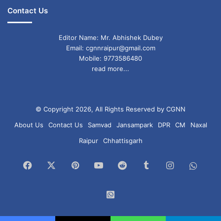
Contact Us
Editor Name: Mr. Abhishek Dubey
Email: cgnnraipur@gmail.com
Mobile: 9773586480
read more...
© Copyright 2026, All Rights Reserved by CGNN
About Us
Contact Us
Samvad
Jansampark
DPR
CM
Naxal
Raipur
Chhattisgarh
Facebook
X
Pinterest
YouTube
Reddit
Tumblr
Instagram
What
Chan
WhatsApp
Group