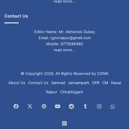
read more...
Contact Us
Editor Name: Mr. Abhishek Dubey
Email: cgnnraipur@gmail.com
Mobile: 9773586480
read more...
© Copyright 2026, All Rights Reserved by CGNN
About Us
Contact Us
Samvad
Jansampark
DPR
CM
Naxal
Raipur
Chhattisgarh
Facebook
X
Pinterest
YouTube
Reddit
Tumblr
Instagram
What
Chan
WhatsApp