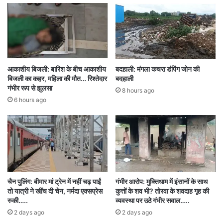
बस्तर में सुरक्षा बलों को भारी पड़ता देख नक्सलियों में
खलबली मची हुई है और वे अन्य जगहों पर अपना ठिकाना
ढूंढ रहे हैं। जनवरी माह में रायपुर रेंज के गरियाबंद में नक्सली
ठिकाना ढूंढने पहुंचे लेकिन जवानों ने एक करोड़ के इनामी
आकाशीय बिजली: बारिश के बीच आकाशीय
बदहाली: मंगला कचरा डंपिंग जोन की
समेत 19 नक्सलियों को मारा गया था। वहीं अब बलरामपुर में
बिजली का कहर, महिला की मौत… रिश्तेदार
बदहाली
गंभीर रूप से झुलसा
नक्सलियों ने एक बार फिर से अपनी मौजूदगी दर्ज कराई है।
8 hours ago
6 hours ago
सामरी पाठ थाना क्षेत्र स्थित अटल चौक पर नक्सलियों ने
धमकी भरे पोस्टर चिपकाए हैं, जिनमें पुलिस और वन विभाग
को चेतावनी दी गई है।
जानकारी के अनुसार, बलरामपुर जिले के पुनदाग अटल चौक
चैन पुलिंग: बीमार मां ट्रेन में नहीं चढ़ पाईं
गंभीर आरोप: मुक्तिधाम में इंसानों के साथ
पर नक्सलियों ने एक पोस्टर लगाया है। जिसमें पुलिस और
तो यात्री ने खींच दी चेन, नर्मदा एक्सप्रेस
कुत्तों के शव भी? तोरवा के शवदाह गृह की
रुकी…..
व्यवस्था पर उठे गंभीर सवाल…..
वन विभाग को चेतावनी देते हुए नक्सलियों ने यह स्पष्ट रूप से
2 days ago
2 days ago
कहा है कि पेड़ों की कटाई और सड़क निर्माण की गतिविधियों