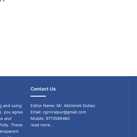
Contact Us
g and using
Editor Name: Mr. Abhishek Dubey
), you agree
Email: cgnnraipur@gmail.com
ms and
Mobile: 9773586480
fully. These
read more...
ransparent