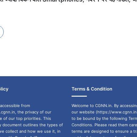
licy
Terms & Condition
accessible from
Welcome to CGNN.in. By accessin
cgnn.in, the privacy of our
our website (https://www.cgnn.in
ne of our top priorities. This
to be bound by the following Ter
cy document outlines the types of
Conditions. Please read them care
we collect and how we use it, in
terms are designed to ensure a t