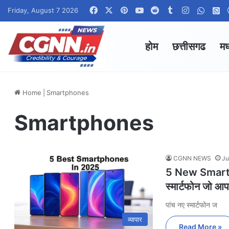
Facebook
X
Pinterest
YouTube
Reddit
Tumblr
Instagram
Whats
W
Friday, August 7 2026
होम
छत्तीसगढ
मध
Home
|
Smartphones
Smartphones
CGNN NEWS
Ju
5 New Smartp
स्मार्टफोन जो आपक
पांच नए स्मार्टफोन ज
व्यापार
Read More »