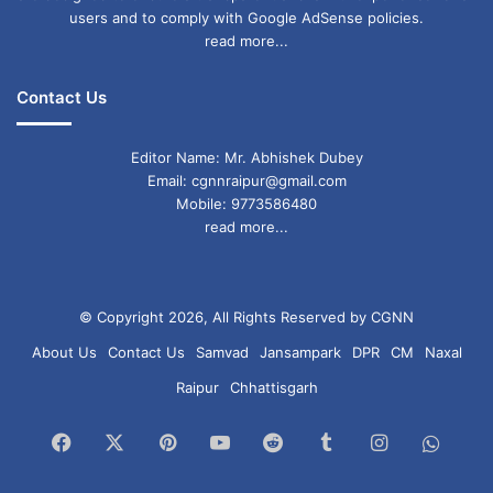
users and to comply with Google AdSense policies.
read more...
Contact Us
Editor Name: Mr. Abhishek Dubey
Email: cgnnraipur@gmail.com
Mobile: 9773586480
read more...
© Copyright 2026, All Rights Reserved by CGNN
About Us
Contact Us
Samvad
Jansampark
DPR
CM
Naxal
Raipur
Chhattisgarh
Facebook
X
Pinterest
YouTube
Reddit
Tumblr
Instagram
What