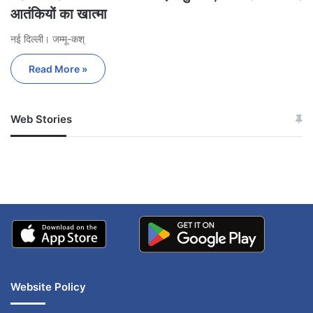
आतंकियों का खात्मा
नई दिल्ली। जम्मू-कश्
Read More »
Web Stories
जम्मू-कश्मीर में बारिश से
सोनम ने ही राजा को दिया था
अपडेट
खाई में धक्का… आरोपियों ने
बताई सच्चाई
Website Policy